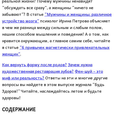
реальной жизни? Почему мужчины ненавидят
“обсуждать все сразу”, а женщины “ничего не
забывают”? В статье
“Мужчины и женщины: различное
устройство мозга”
психолог Ирина Петрова объясняет
в чем же разница между сильным и слабым полом,
нашим способом мышления и поведения! А о том, как
нравится окружающим, а главное самим себе, читайте
в статье
“6 привычек магнетически привлекательных
женщин”
.
Как вернуть форму после родов?
Зачем нужна
художественная реставрация зубов?
Фен-шуй – это
миф или реальность?
Ответы на эти и многие другие
вопросы вы найдете в этом выпуске журнала “Будь
Здоров!” Читайте, наслаждайтесь летом и будьте
здоровы!
СОДЕРЖАНИЕ