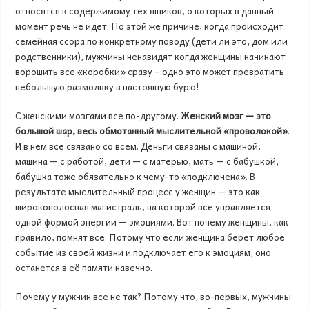
относятся к содержимому тех ящиков, о которых в данный
момент речь не идет. По этой же причине, когда происходит
семейная ссора по конкретному поводу (дети ли это, дом или
родственники), мужчины ненавидят когда женщины начинают
ворошить все «коробки» сразу – одно это может превратить
небольшую размолвку в настоящую бурю!
С женскими мозгами все по-другому.
Женский мозг — это
большой шар, весь обмотанный мыслительной «проволокой»
.
И в нем все связано со всем. Деньги связаны с машиной,
машина — с работой, дети — с матерью, мать — с бабушкой,
бабушка тоже обязательно к чему-то «подключена». В
результате мыслительный процесс у женщин — это как
широкополосная магистраль, на которой все управляется
одной формой энергии — эмоциями. Вот почему женщины, как
правило, помнят все. Потому что если женщина берет любое
событие из своей жизни и подключает его к эмоциям, оно
останется в её памяти навечно.
Почему у мужчин все не так? Потому что, во-первых, мужчины