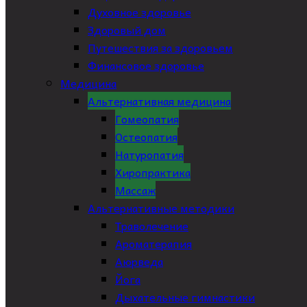
Духовное здоровье
Здоровый дом
Путешествия за здоровьем
Финансовое здоровье
Медицина
Альтернативная медицина
Гомеопатия
Остеопатия
Натуропатия
Хиропрактика
Массаж
Альтернативные методики
Траволечение
Ароматерапия
Аюрведа
Йога
Дыхательные гимнастики