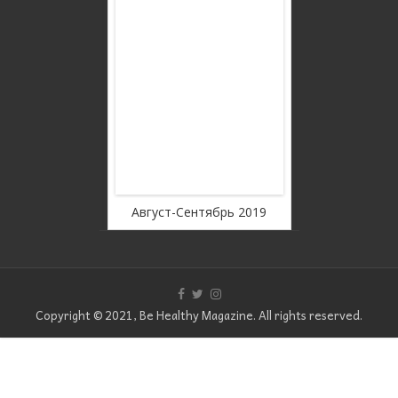
rousel Free
WordPress C
ion
Ver
оябрь 2019
Август-Сентябрь 2019
Июль
Copyright © 2021, Be Healthy Magazine. All rights reserved.