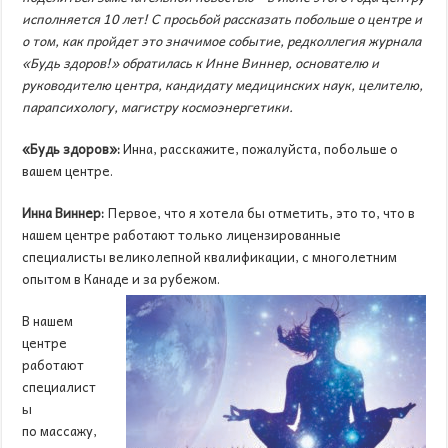
исполняется 10 лет! С просьбой рассказать побольше о центре и
о том, как пройдет это значимое событие, редколлегия журнала
«Будь здоров!» обратилась к Инне Виннер, основателю и
руководителю центра, кандидату медицинских наук, целителю,
парапсихологу, магистру космоэнергетики.
«Будь здоров»:
Инна, расскажите, пожалуйста, побольше о
вашем центре.
Инна Виннер:
Первое, что я хотела бы отметить, это то, что в
нашем центре работают только лицензированные
специалисты великолепной квалификации, с многолетним
опытом в Канаде и за рубежом.
В нашем
центре
работают
специалист
ы
по массажу,