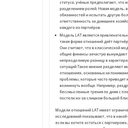
статуса, учёные предполагают, что 
разделением ролей. Новая модель, 
обязанностей и испытать другую бо
ответственность за домашнее хозяй
каждого из партнёров.
Модель LAT является привлекательн
такая форма отношений даёт партнёр
Они считают, что в классической м
общие финансы зачастую вынуждают 
непреодолимую разницу в характера
ситуаций.Такое мнение разделяют мн
отношениях, основанных на пониман
проблемы, которые часто приводят к
возникнуть вообще. Например, разд
бессмысленные трения по дням с пл
постели из-за слишком большой близ
Модели отношений LAT имеет ограниче
исследований показывают, что в какой
если вы хотите остаться с партнером»