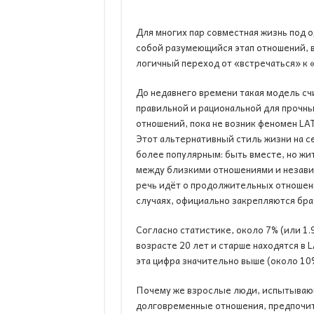
Для многих пар совместная жизнь под 
собой разумеющийся этап отношений, 
логичный переход от «встречаться» к 
До недавнего времени такая модель сч
правильной и рациональной для прочн
отношений, пока не возник феномен LAT (
Этот альтернативный стиль жизни на с
более популярным: быть вместе, но жит
между близкими отношениями и незави
речь идёт о продолжительных отношени
случаях, официально закрепляются бр
Согласно статистике, около 7% (или 1.
возрасте 20 лет и старше находятся в 
эта цифра значительно выше (около 10%
Почему же взрослые люди, испытывающи
долговременные отношения, предпочита