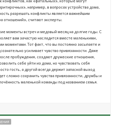
х конфликтов, как «фатальных», которые могут
притирочных», например, в вопросах устройства дома,
бность разрешать конфликты является важнейшим
а отношений», считают эксперты.
кие моменты встреч и медовый месяц на долгие годы. С
воляет вам зачастую насладится вместе маленькими,
 моментами. Тот факт, что вы постоянно засыпаете и
дсознательно усиливает чувство привязанности. Даже
после пробуждения, создают дружеские отношения,
зволить себе уйти из дома, но чувствовать себя
росто гость, а другой всегда держит запасной выход
дет сложно сохранить чувства привязанности, дружбы и
лочённость маленькой команды под названием семья.
ЕНИЯ