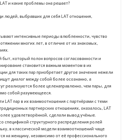
LAT и какие проблемы она решает?
и людей, выбравших для себя LAT отношения,
ытывают интенсивные периоды влюбленности, чувство
отяжении многих лет, в отличие от их знакомых,
иях.
 быт, который полон вопросов согласованности и
анирование становится важным моментом в их
ции для таких пар приобретает другое значение нежели
 ищут диалог между собой более осознанно, а
уг реализуются более целенаправленно, чем пары, для
само собой разумеющееся.
и LAT пар в их взаимоотношения с партнёрами с теми
традиционных партнерских отношениях, оказалось, LAT
олее удовлетворённой, сделали вывод учёные.
 со спецификой структурного распределения ролей
ьку, в классической модели взаимоотношений чаще
ся на женщину, независимо от её профессионального