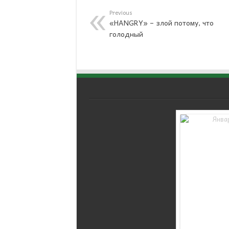
Previous
«HANGRY» – злой потому, что
голодный
WordPress Carousel Free