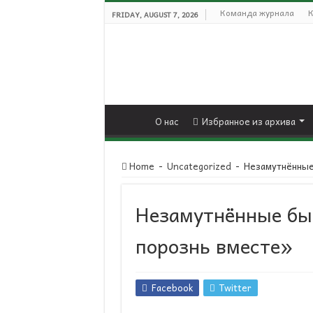
Команда журнала
К
FRIDAY, AUGUST 7, 2026
О нас
Избранное из архива
Home
-
Uncategorized
-
Незамутнённые
Незамутнённые бы
порознь вместе»
Facebook
Twitter