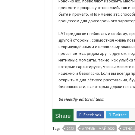
конечно же, позволяют избежать многи
привести к разрыву отношений, так и «
быта и прочего. «Но именно эта спосо
процессом для долгосрочного характер
LAT предлагает гибкость и свободу, яр
другой стороны, совместная жизнь поз
непринуждёнными и незапланированными
просыпаетесь рядом друг с другом, по
интимные моменты, такие, как улыбка 
которые гарантируют, что вы можете по
надёжно и безопасно. Если вы всегда п
открытым для лёгкого расставания, бу
безопасности, на которых держится сп
Be Healthy editorial team
Facebook
Twitter
Share
Tags
2022
АПРЕЛЬ - МАЙ 2022
ОТНОШ