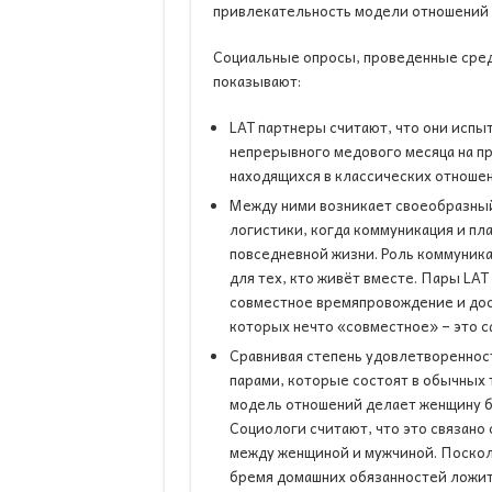
привлекательность модели отношений 
Социальные опросы, проведенные сред
показывают:
LAT партнеры считают, что они исп
непрерывного медового месяца на пр
находящихся в классических отношен
Между ними возникает своеобразный
логистики, когда коммуникация и пл
повседневной жизни. Роль коммуника
для тех, кто живёт вместе. Пары LAT
совместное времяпровождение и дос
которых нечто «совместное» – это 
Сравнивая степень удовлетворенност
парами, которые состоят в обычных 
модель отношений делает женщину б
Социологи считают, что это связано
между женщиной и мужчиной. Поскол
бремя домашних обязанностей ложит