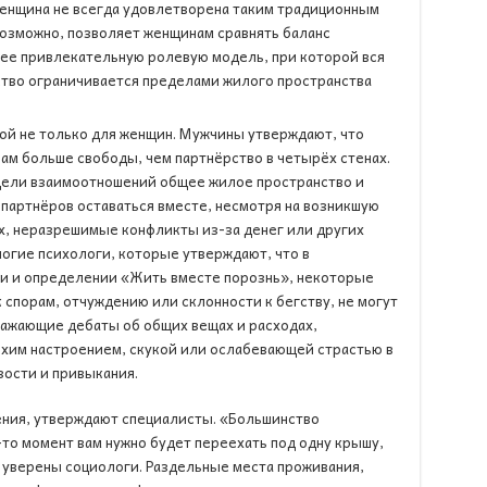
женщина не всегда удовлетворена таким традиционным
возможно, позволяет женщинам сравнять баланс
лее привлекательную ролевую модель, при которой вся
ство ограничивается пределами жилого пространства
ой не только для женщин. Мужчины утверждают, что
ам больше свободы, чем партнёрство в четырёх стенах.
одели взаимоотношений общее жилое пространство и
партнёров оставаться вместе, несмотря на возникшую
х, неразрешимые конфликты из-за денег или других
огие психологи, которые утверждают, что в
ии и определении «Жить вместе порознь», некоторые
 спорам, отчуждению или склонности к бегству, не могут
ражающие дебаты об общих вещах и расходах,
охим настроением, скукой или ослабевающей страстью в
ости и привыкания.
ния, утверждают специалисты. «Большинство
-то момент вам нужно будет переехать под одну крышу,
, уверены социологи. Раздельные места проживания,