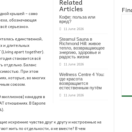
Related
Articles
Fin
одной крышей – само
Кофе: польза или
веха, обозначающая
вред?
«всё серьезно».
11 June 2026
италась единственной,
Steamul Sauna в
Richmond Hill: живое
ых и длительных
тепло, возвращающее
Living apart together).
энергию, здоровье и
радость жизни
егодня становится всё
ь отдельно. Баланс
11 June 2026
симостью. При этом
Wellness Centre 4 You:
ях, которые, во многих
где красота
возвращается
ачным союзом.
естественным путём
11 June 2026
9 миллионов) канадцев в
LAT отношениях. В Европе
).
е искренние чувства друг к другу и настроенные на
ют жить по отдельности, а не вместе? В чем