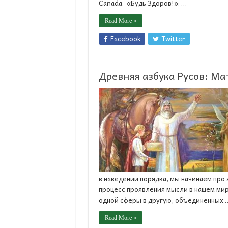
Canada. «Будь Здоров!»: …
Read More »
Facebook
Twitter
Древняя азбука Русов: М
в наведении порядка, мы начинаем про 
процесс проявления мысли в нашем мир
одной сферы в другую, объединенных 
Read More »