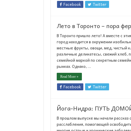
Facebook
Twitter
Лето в Торонто – пора фе
В Торонто пришло лето! А вместе с эт
город находится в окружении изобиль
местные фрукты, овощи, мед, чистый к
различные деликатесы, свежий хлеб, п
семейной маркой по секретным семейн
рынках. Однако, …
Read More »
Facebook
Twitter
Йога-Нидра: ПУТЬ ДОМОЙ
В прошлом выпуске мы начали рассказ 
расслабления, помогающей освободитьс
многие острые и хронические заболева