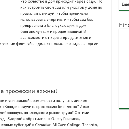
что «счастье в дом приходит через сад». Но
Emai
как устроить свой сад или участок у дома по
правилам фен-шуй, чтобы правильно
использовать энергию, и чтобы сад был
Fin
прекрасным и благоухающим, а дом
благополучным и процветающим? В
зависимости от характера движения и
е учение фен-шуй выделяет несколько видов энергии
се профессии важны!
же и уникальной возможности получить диплом
 в Канаде получить профессию бесплатно? И как
ребованную, на канадском рынке труда? С этими
удь Здоров!» обратились к Олегу Гниздюк,
овых субсидий в Canadian All Care College, Toronto,