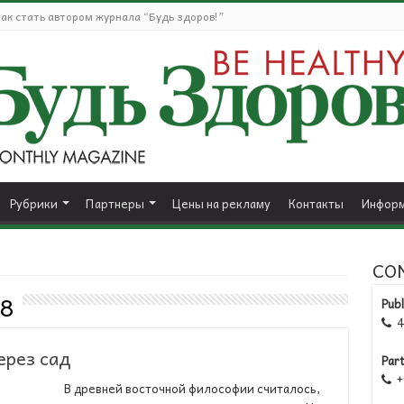
ак стать автором журнала “Будь здоров!”
Рубрики
Партнеры
Цены на рекламу
Контакты
Информ
CO
8
Publ
41

ерез сад
Par
+1

В древней восточной философии считалось,