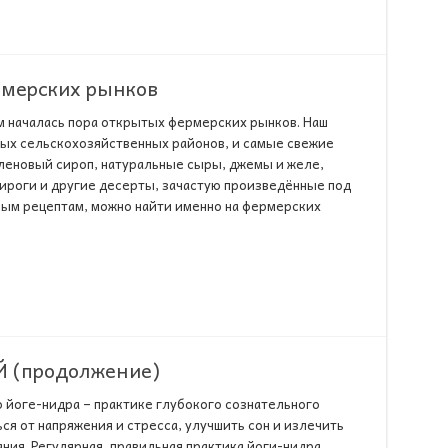
рмерских рынков
им началась пора открытых фермерских рынков. Наш
ных сельскохозяйственных районов, и самые свежие
леновый сироп, натуральные сыры, джемы и желе,
ироги и другие десерты, зачастую произведённые под
ым рецептам, можно найти именно на фермерских
 (продолжение)
о йоге-нидра – практике глубокого сознательного
я от напряжения и стресса, улучшить сон и излечить
ния. Регулярная, правильная практика йоги-нидра