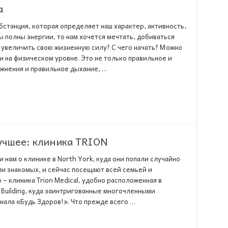
а
бстанция, которая определяет наш характер, активность,
ы полны энергии, то нам хочется мечтать, добиваться
 увеличить свою жизненную силу? С чего начать? Можно
и на физическом уровне. Это не только правильное и
жнения и правильное дыхание, …
учшее: клиника TRION
нам о клинике в North York, куда они попали случайно
и знакомых, и сейчас посещают всей семьей и
– клиника Trion Medical, удобно расположенная в
da Building, куда заинтригованные многочленными
ала «Будь Здоров!». Что прежде всего …