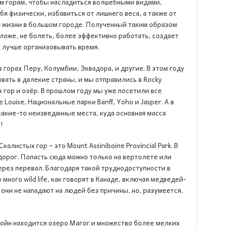
м горам, чтобы насладиться волшебными видами,
бя физически, избавиться от лишнего веса, а также от
» жизни в большом городе. Полученный таким образом
ложе, не болеть, более эффективно работать, создает
 лучше организовывать время.
 горах Перу, Колумбии, Эквадора, и другие. В этом году
вать в далекие страны, и мы отправились в Rocky
 гор и озёр. В прошлом году мы уже посетили все
Louise, Национальные парки Banff, Yoho и Jasper. А в
 какие-то неизведанные места, куда основная масса
!
алистых гор – это Mount Assiniboine Provincial Park. В
орог. Попасть сюда можно только на вертолете или
рез перевал. Благодаря такой труднодоступности в
много wild life, как говорят в Канаде, включая медведей-
 они не нападают на людей без причины, но, разумеется,
ойн находится озеро Магог и множество более мелких