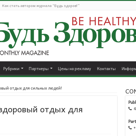
Как стать автором журнала “Будь здоров!”
Рубрики
Партнеры
Цены на рекламу
Контакты
Информ
овый отдых для сильных людей!
CO
Publ
 здоровый отдых для
41

Par
+1
