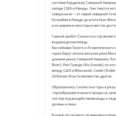
системе Кордильер Северной Америки
западе США и Канады. Они тянутся на 
севера на юг – от самой северной точ
Колумбия в Канаде до штата Нью-Мекс
и их ширина в некоторых местах дост
Горный хребет Скалистых гор являет
водоразделом между
бассейнами Тихого и Атлантического 
горах берут начало могучие реки Миссу
длинная
река
в Северной Америке, Кол
River), Рио-Гранде (
Rio
Grande
),
по кот
между США и Мексикой, Снейк (Snake
(Arkansas
River
)
и множество других.
Образовались Скалистые горы в резу
горообразовательного процесса, нача
тех пор под воздействием воды и лед
долины и пики.
В конце последнего ледникового пери