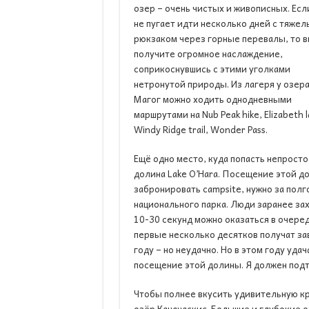
озер – очень чистых и живописных. Есл
не пугает идти несколько дней с тяже
рюкзаком через горные перевалы, то 
получите огромное наслаждение,
соприкоснувшись с этими уголками
нетронутой природы. Из лагеря у озер
Магог можно ходить однодневными
маршрутами на Nub Peak hike, Elizabeth l
Windy Ridge trail, Wonder Pass.
Ещё одно место, куда попасть непросто
долина Lake O’Hara. Посещение этой д
забронировать campsite, нужно за пол
национального парка. Люди заранее зах
10-30 секунд можно оказаться в очере
первые несколько десятков получат з
году – но неудачно. Но в этом году уд
посещение этой долины. Я должен под
Чтобы полнее вкусить удивительную кр
озёр Кананаскис. Большие и глубокие 