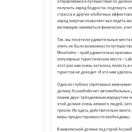
отправляемся в путешествие по далеки
получить заряд бодрости, подтянуть се
стресса и других «побочных эффектов
заряд энергии позволяет выглядеть мо
мотивацию заниматься физически, учит
Так, мы посетили удивительные места в
опять не было возможности путешество
Mountains – край удивительно красивых
популярные туристические места – Lake 
этот раз нам очень хотелось попасть в
туристов не доходит. И это нам удалось
Одна из глубоко спрятанных жемчужин Ск
долину Ассинбойн нет автомобильных д
пешим двух-трёхдневным маршрутом че
этой долине очень немного людей, зато 
гризли. Их здесь действительно много,
меры предосторожности необходимы.
В живописной долине под горой Ассинб