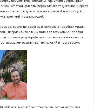
верху перспективу, вершины гор, синие озёра, ярко-
линах. От этой красоты перехватывает дыхание. И сразу
одниматься по крутым горным тропам. А потом спуск,
духе, крепкий и освежающий.
 домов, ездим по дорогам в железных коробках машин,
ень, направив наше внимание в пластиковые коробки
отдыхаем» перед коробками телевизоров или «читая
ом, называем развитием технологий и прогрессом.
0-200 лет. А до этого сотни тысяч лет наши предки