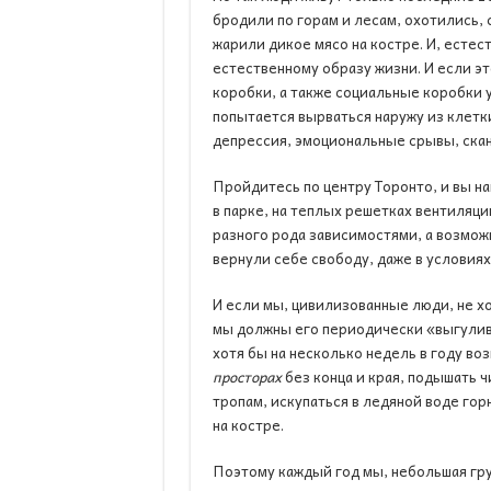
бродили по горам и лесам, охотились, 
жарили дикое мясо на костре. И, естест
естественному образу жизни. И если эт
коробки, а также социальные коробки у
попытается вырваться наружу из клетк
депрессия, эмоциональные срывы, скан
Пройдитесь по центру Торонто, и вы на
в парке, на теплых решетках вентиляци
разного рода зависимостями, а возмож
вернули себе свободу, даже в условиях
И если мы, цивилизованные люди, не хо
мы должны его периодически «выгулива
хотя бы на несколько недель в году во
просторах
без конца и края, подышать 
тропам, искупаться в ледяной воде гор
на костре.
Поэтому каждый год мы, небольшая гру