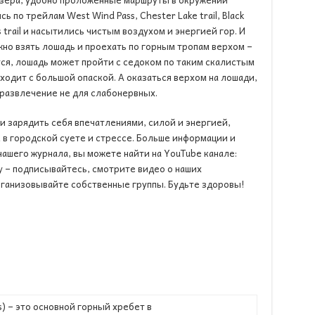
по трейлам West Wind Pass, Chester Lake trail, Black
ss trail и насытились чистым воздухом и энергией гор. И
жно взять лошадь и проехать по горным тропам верхом –
тся, лошадь может пройти с седоком по таким скалистым
ходит с большой опаской. А оказаться верхом на лошади,
развлечение не для слабонервных.
и зарядить себя впечатлениями, силой и энергией,
в городской суете и стрессе. Больше информации и
ашего журнала, вы можете найти на YouTube канале:
y
– подписывайтесь, смотрите видео о наших
рганизовывайте собственные группы. Будьте здоровы!
s) – это основной горный хребет в