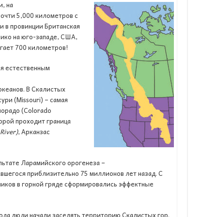
, на
почти 5,000 километров с
ки в провинции Британская
ико на юго-западе, США,
игает 700 километров!
ся естественным
океанов. В Скалистых
ри (Missouri) – самая
орадо (Colorado
орой проходит граница
River
)
, Арканзас
льтате Ларамийского орогенеза –
вшегося приблизительно 75 миллионов лет назад. С
ников в горной гряде сформировались эффектные
ода люди начали заселять территорию Скалистых гор.