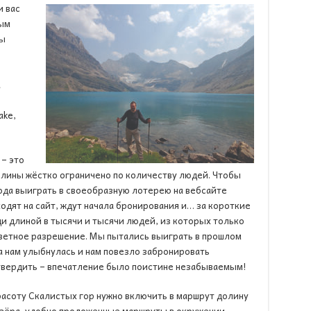
и вас
лым
вы
а
ake,
 – это
олины жёстко ограничено по количеству людей. Чтобы
года выиграть в своеобразную лотерею на вебсайте
одят на сайт, ждут начала бронирования и… за короткие
ди длиной в тысячи и тысячи людей, из которых только
аветное разрешение. Мы пытались выиграть в прошлом
ача нам улыбнулась и нам повезло забронировать
твердить – впечатление было поистине незабываемым!
асоту Скалистых гор нужно включить в маршрут долину
озёра, удобно проложенные маршруты в окружении