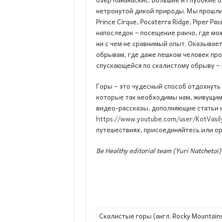
нетронутой дикой природы. Мы прошлись 
Prince Cirque, Pocaterra Ridge, Piper Pa
напоследок – посещение ранчо, где мо
ни с чем не сравнимый опыт. Оказывае
обрывам, где даже пешком человек про
спускающейся по скалистому обрыву – 
Горы – это чудесный способ отдохнуть 
которые так необходимы нам, живущим 
видео-рассказы, дополняющие статьи н
https://www.youtube.com/user/KotVasil
путешествиях, присоединяйтесь или о
Be Healthy editorial team (Yuri Natchetoi)
Скалистые горы (англ. Rocky Mountain