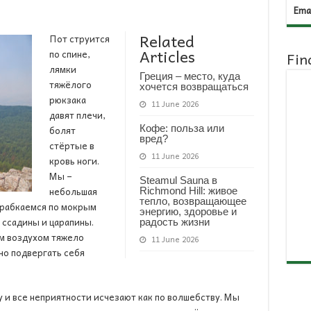
Emai
Related
Пот струится
Articles
по спине,
Fin
лямки
Греция – место, куда
тяжёлого
хочется возвращаться
рюкзака
11 June 2026
давят плечи,
Кофе: польза или
болят
вред?
стёртые в
11 June 2026
кровь ноги.
Мы –
Steamul Sauna в
небольшая
Richmond Hill: живое
тепло, возвращающее
карабкаемся по мокрым
энергию, здоровье и
 ссадины и царапины.
радость жизни
м воздухом тяжело
11 June 2026
но подвергать себя
у и все неприятности исчезают как по волшебству. Мы