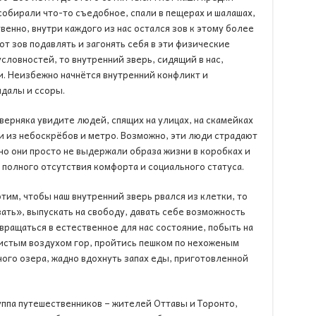
собирали что-то съедобное, спали в пещерах и шалашах,
венно, внутри каждого из нас остался зов к этому более
от зов подавлять и загонять себя в эти физические
словностей, то внутренний зверь, сидящий в нас,
и. Неизбежно начнётся внутренний конфликт и
далы и ссоры.
верняка увидите людей, спящих на улицах, на скамейках
и из небоскрёбов и метро. Возможно, эти люди страдают
но они просто не выдержали образа жизни в коробках и
 полного отсутствия комфорта и социального статуса.
тим, чтобы наш внутренний зверь рвался из клетки, то
ть», выпускать на свободу, давать себе возможность
звращаться в естественное для нас состояние, побыть на
чистым воздухом гор, пройтись пешком по нехоженым
ного озера, жадно вдохнуть запах еды, приготовленной
ппа путешественников – жителей Оттавы и Торонто,