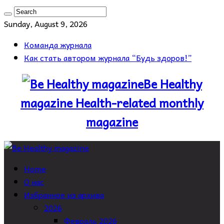
Sunday, August 9, 2026
Команда журнала
Как стать автором журнала “Будь здоров!”
Be Healthy
magazine Health-related monthly
magazine
Home
О нас
Избранное из архива
2026
Февраль 2026