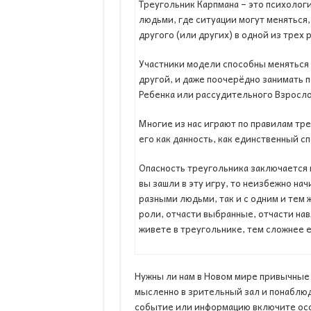
Треугольник Карпмана – это психолог
людьми, где ситуации могут меняться
другого (или других) в одной из трех
Участники модели способны меняться 
другой, и даже поочерёдно занимать
Ребенка или рассудительного Взросло
Многие из нас играют по правилам тр
его как данность, как единственный с
Опасность треугольника заключается в
вы зашли в эту игру, то неизбежно нач
разными людьми, так и с одним и тем ж
роли, отчасти выбранные, отчасти на
живете в треугольнике, тем сложнее е
Нужны ли нам в Новом мире привычные
мысленно в зрительный зал и понаблюда
событие или информацию включите осо