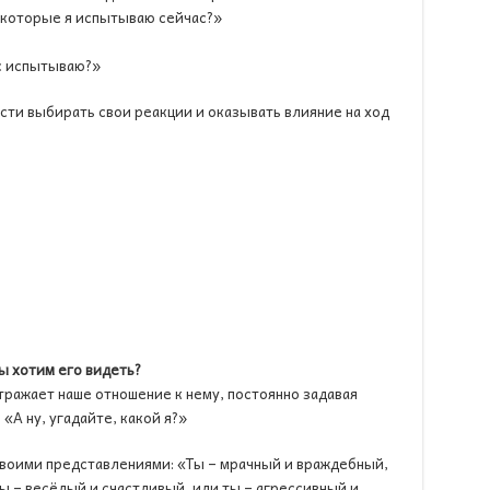
 которые я испытываю сейчас?»
ас испытываю?»
ости выбирать свои реакции и оказывать влияние на ход
ы хотим его видеть?
отражает наше отношение к нему, постоянно задавая
 «А ну, угадайте, какой я?»
своими представлениями: «Ты – мрачный и враждебный,
ы – весёлый и счастливый, или ты – агрессивный и