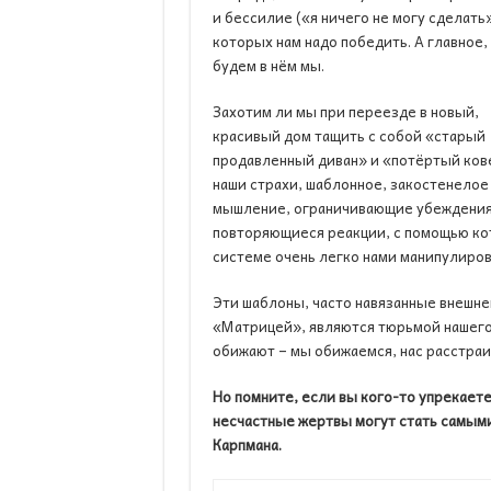
и бессилие («я ничего не могу сделать
которых нам надо победить. А главное,
будем в нём мы.
Захотим ли мы при переезде в новый,
красивый дом тащить с собой «старый
продавленный диван» и «потёртый ков
наши страхи, шаблонное, закостенелое
мышление, ограничивающие убеждения
повторяющиеся реакции, с помощью к
системе очень легко нами манипулиров
Эти шаблоны, часто навязанные внешне
«Матрицей», являются тюрьмой нашего с
обижают – мы обижаемся, нас расстраив
Но помните, если вы кого-то упрекаете
несчастные жертвы могут стать самыми
Карпмана.