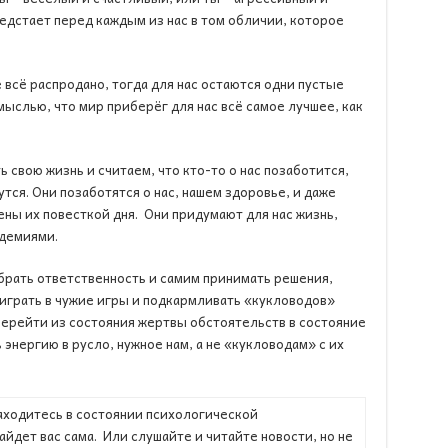
едстает перед каждым из нас в том обличии, которое
 всё распродано, тогда для нас остаются одни пустые
мыслью, что мир приберёг для нас всё самое лучшее, как
ь свою жизнь и считаем, что кто-то о нас позаботится,
тся. Они позаботятся о нас, нашем здоровье, и даже
ены их повесткой дня. Они придумают для нас жизнь,
идемиями.
брать ответственность и самим принимать решения,
играть в чужие игры и подкармливать «кукловодов»
Перейти из состояния жертвы обстоятельств в состояние
энергию в русло, нужное нам, а не «кукловодам» с их
аходитесь в состоянии психологической
йдет вас сама. Или слушайте и читайте новости, но не