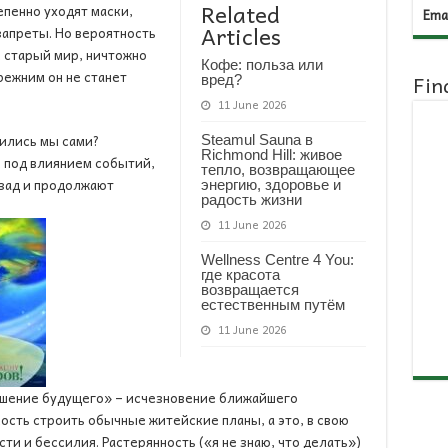
Related
епенно уходят маски,
Emai
Articles
запреты. Но вероятность
й старый мир, ничтожно
Кофе: польза или
режним он не станет
Fin
вред?
11 June 2026
ились мы сами?
Steamul Sauna в
Richmond Hill: живое
 под влиянием событий,
тепло, возвращающее
азад и продолжают
энергию, здоровье и
радость жизни
11 June 2026
Wellness Centre 4 You:
где красота
возвращается
естественным путём
11 June 2026
ушение будущего» – исчезновение ближайшего
ость строить обычные житейские планы, а это, в свою
ти и бессилия. Растерянность («я не знаю, что делать»)