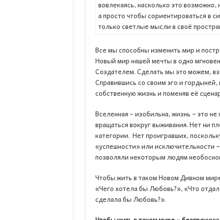
вовлекаясь, насколько это возможно, 
а просто чтобы сориентироваться в си
только светлые мысли в своё простран
Все мы способны изменить мир и пост
Новый мир нашей мечты в одно мгновен
Создателем. Сделать мы это можем, взя
Справившись со своим эго и гордыней, 
собственную жизнь и поменяв её сцена
Вселенная – изобильна, жизнь – это не
вращаться вокруг выживания. Нет ни пл
категории. Нет проигравших, поскольк
«yспешности» или исключительности – 
позволяли некоторым людям необоснов
Чтобы жить в таком Новом Дивном мире
«Чего хотела бы Любовь?», «Что отдал
сделала бы Любовь?».
Чтобы жить в таком мире – безгранич