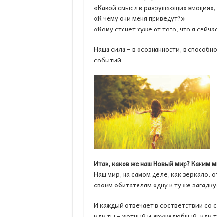
«Какой смысл в разрушающих эмоциях,
«К чему они меня приведут?»
«Кому станет хуже от того, что я сейч
Наша сила – в осознанности, в способн
событий.
Итак, каков же наш Новый мир? Каким м
Наш мир, на самом деле, как зеркало, 
своим обитателям одну и ту же загадку:
И каждый отвечает в соответствии со 
или ты – уютный и дружелюбный, или т