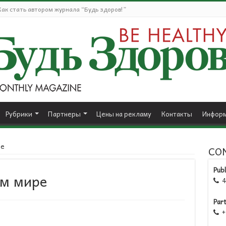
Как стать автором журнала “Будь здоров!”
Рубрики
Партнеры
Цены на рекламу
Контакты
Информ
ре
CO
Publ
м мире
41

Par
+1
