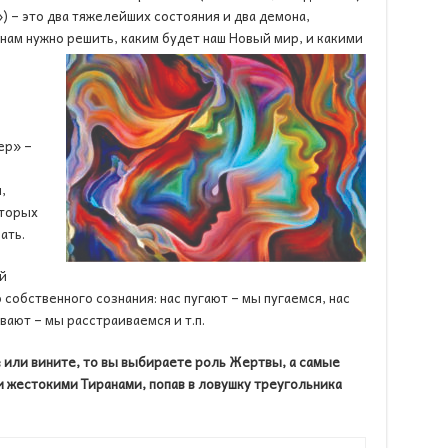
») – это два тяжелейших состояния и два демона,
 нам нужно решить, каким будет наш Новый мир, и какими
ер» –
,
оторых
ать.
й
обственного сознания: нас пугают – мы пугаемся, нас
ают – мы расстраиваемся и т.п.
 или вините, то вы выбираете роль Жертвы, a
самые
 жестокими Тиранами, попав в ловушку треугольника