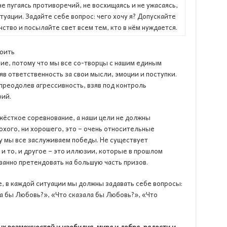
не пугаясь противоречий, не восхищаясь и не ужасаясь,
туации. Задайте себе вопрос: чего хочу я? Допускайте
ство и посылайте свет всем тем, кто в нём нуждается.
роить
ие, потому что мы все со-творцы с нашим единым
в ответственность за свои мысли, эмоции и поступки.
преодолев агрессивность, взяв под контроль
рий.
 жёсткое соревнование, а наши цели не должны
охого, ни хорошего, это – очень относительные
у мы все заслуживаем победы. Не существует
и то, и другое – это иллюзии, которые в прошлом
анно претендовать на большую часть призов.
, в каждой ситуации мы должны задавать себе вопросы:
а бы Любовь?», «Что сказала бы Любовь?», «Что
ных возможностей
и изобилия, мира и добра, радости и