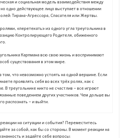
ическая и социальная модель взаимодействия между
, но одно действующее лицо выступает в отношении
 ролей: Тирана-Агрессора, Спасателя или Жертвы.
ролями, «перетекать» из одного угла треугольника в
 позицию Контролирующего Родителя, обиженного
го.
еугольника Карпмана всю свою жизнь и воспринимают
пособ существования в этом мире.
 том, что невозможно устоять на одной вершине. Если
инаете проявлять себя во всех трёх ролях, как с
е. В треугольнике никто не счастлив – все играют
вязанные поведением других участников. Чем дольше вы
го распознать – и выйти.
 реакции на ситуации и события? Переместитесь
йте за собой, как бы со стороны. В момент реакции на
знанность и задайте себе вопросы: