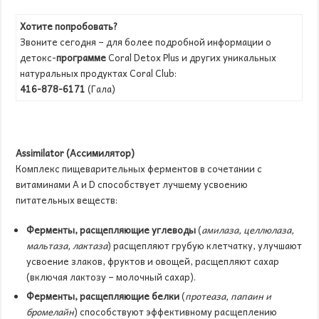
Хотите попробовать?
Звоните сегодня – для более подробной информации о
детокс-
программе
Coral Detox Plus и других уникальных
натуральных продуктах Coral Club:
416-878-6171
(Гала)
Assimilator
(Ассимилятор)
Комплекс пищеварительных ферментов в сочетании с
витаминами A и D способствует лучшему усвоению
питательных веществ:
Ферменты, расщепляющие углеводы
(
амилаза, целлюлаза,
мальтаза, лактаза
) расщепляют грубую клетчатку, улучшают
усвоение злаков, фруктов и овощей, расщепляют сахар
(включая лактозу – молочный сахар).
Ферменты, расщепляющие белки
(
протеаза, папаин и
бромелайн
) способствуют эффективному расщеплению