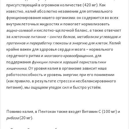
присутствующий в огромном количестве (420 мг). Как
известно, калий абсолютно незаменим для оптимального
функционирования нашего организма: он содержится во всех
внутриклеточных жидкостях и помогает нормализовать
водно-солевой и
кислотно-щелочной баланс, а также отвечает
за
клеточное питание – синтез белков, метаболизм углеводов и
протеинов и переработку глюкозы в энергию для клеток.
Калий
крайне важен для здоровья сердца и мозга – нормального
сердечного ритма и
мозгового кровообращени
я
, для
поддержания
функции почек
и
хорошей перистальтики
кишечника
.
От уровня калия в организме зависит наша
работоспособность и уровень энергии; при его понижении
(как правило, в результате стресса и несбалансированного
питания), мы ощущаем упадок сил и быстро устаём.
Помимо калия, в Пентокан также входят Витамин С (100 мг) и
рибоза
(20 мг).