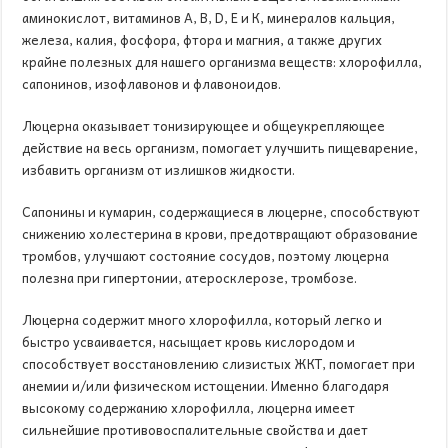
аминокислот, витаминов А, В, D, E и К, минералов кальция,
железа, калия, фосфора, фтора и магния, а также других
крайне полезных для нашего организма веществ: хлорофилла,
сапонинов, изофлавонов и флавоноидов.
Люцерна оказывает тонизирующее и общеукрепляющее
действие на весь организм, помогает улучшить пищеварение,
избавить организм от излишков жидкости.
Сапонины и кумарин, содержащиеся в люцерне, способствуют
снижению холестерина в крови, предотвращают образование
тромбов, улучшают состояние сосудов, поэтому люцерна
полезна при гипертонии, атеросклерозе, тромбозе.
Люцерна содержит много хлорофилла, который легко и
быстро усваивается, насыщает кровь кислородом и
способствует восстановлению слизистых ЖКТ, помогает при
анемии и/или физическом истощении. Именно благодаря
высокому содержанию хлорофилла, люцерна имеет
сильнейшие противовоспалительные свойства и дает