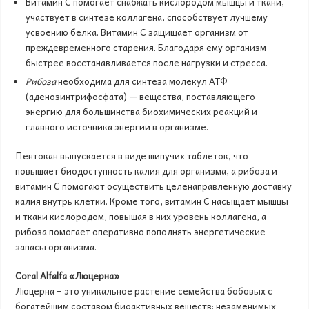
Витамин С помогает снабжать кислородом мышцы и ткани,
участвует в синтезе коллагена, способствует лучшему
усвоению белка. Витамин С защищает организм от
преждевременного старения. Благодаря ему организм
быстрее восстанавливается после нагрузки и стресса.
Рибоза
необходима для синтеза молекул АТФ
(аденозинтрифосфата) — вещества, поставляющего
энергию для большинства биохимических реакций и
главного источника энергии в организме.
Пентокан выпускается в виде шипучих таблеток, что
повышает биодоступность калия для организма, а рибоза и
витамин С помогают осуществить целенаправленную доставку
калия внутрь клетки. Кроме того, витамин С насыщает мышцы
и ткани кислородом, повышая в них уровень коллагена, а
рибоза помогает оперативно пополнять энергетические
запасы организма.
Coral
Alfalfa
«Люцерна»
Люцерна – это уникальное растение семейства бобовых с
богатейшим составом биоактивных веществ: незаменимых