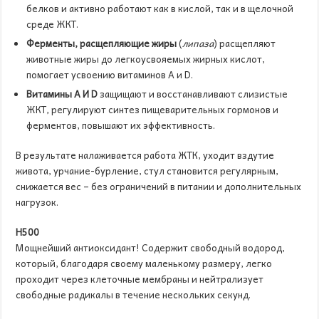
белков и активно работают как в кислой, так и в щелочной
среде ЖКТ.
Ферменты, расщепляющие жиры
(
липаза
) расщепляют
животные жиры до легкоусвояемых жирных кислот,
помогает усвоению витаминов А и D.
Витамины А И
D
защищают и восстанавливают слизистые
ЖКТ, регулируют синтез пищеварительных гормонов и
ферментов, повышают их эффективность.
В результате налаживается работа ЖТК, уходит вздутие
живота, урчание-бурление, стул становится регулярным,
снижается вес – без ограничений в питании и дополнительных
нагрузок.
Н500
Мощнейший антиоксидант! Содержит свободный водород,
который, благодаря своему маленькому размеру, легко
проходит через клеточные мембраны и нейтрализует
свободные радикалы в течение нескольких секунд.