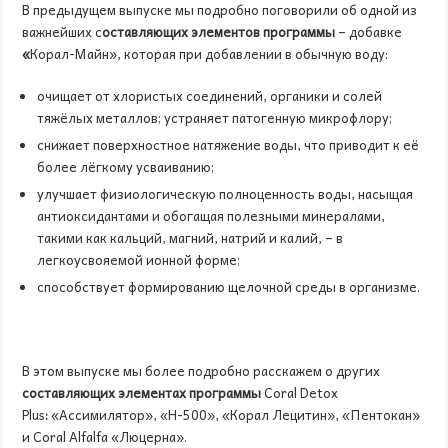
В предыдущем выпуске мы подробно поговорили об одной из
важнейших с
оставляющих элементов программы
– добавке
«
Корал-Майн», которая при добавлении в обычную воду:
очищает от хлористых соединений, органики и солей
тяжёлых металлов; устраняет патогенную микрофлору;
снижает поверхностное натяжение воды, что приводит к её
более лёгкому усваиванию;
улучшает физиологическую полноценность воды, насыщая
антиоксидантами и обогащая полезными минералами,
такими как кальций, магний, натрий и калий, – в
легкоусвояемой ионной форме;
способствует формированию щелочной среды в организме.
В этом выпуске мы более подробно расскажем о других
с
оставляющих элементах программы
Coral Detox
Plus
:
«Ассимилятор», «Н-500», «Корал Лецитин», «Пентокан»
и Coral Alfalfa «Люцерна».