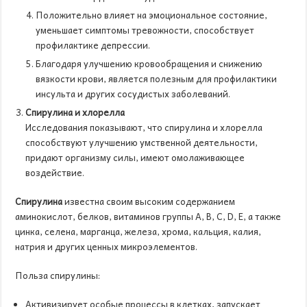
Положительно влияет на эмоциональное состояние,
уменьшает симптомы тревожности, способствует
профилактике депрессии.
Благодаря улучшению кровообращения и снижению
вязкости крови, является полезным для профилактики
инсульта и других сосудистых заболеваний.
Спирулина и хлорелла
Исследования показывают, что спирулина и хлорелла
способствуют улучшению умственной деятельности,
придают организму силы, имеют омолаживающее
воздействие.
Спирулина
известна своим высоким содержанием
аминокислот, белков, витаминов группы A, B, C, D, E, а также
цинка, селена, марганца, железа, хрома, кальция, калия,
натрия и других ценных микроэлементов.
Польза спирулины:
Активизирует особые процессы в клетках, запускает