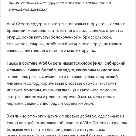
премиум-класса для здорового питания, сохранения и
улучшения здоровья.
Vital Greens содержит экстракт овощных и фруктовых соков:
брокколи, морковного и томатного соков, свёклы, шпината,
огурца, соков капусты белокочанной и брюссельской,
сельдерея, спаржи, зелёного болгарского перца, петрушки,
ананаса, пектинового яблока и многих других.
Также
в составе
Vital
Greens
имеются
хлорофилл
,
сибирский
женьшень
,
гинкго билоба
,
солодка
,
спирулина и хлорелла
;
пшеничная, ржаная, ячменная и овсяная трава, проросший
ячменный солод, коричневые рисовые отруби, экстракт
листьев люцерны, пчелиная пыльца и маточное молочко;
экстракт ацеролы и ревеня; перечной мяты, алоэ вера и
черники; семена винограда и корень имбиря.
В отличие от многих других пищевых добавок, сделанных из
соков овощей на порошковой основе, в Vital Greens сохранена
большая часть питательной ценности натуральных
ингредиентов. Жидкая консистенция Vital Greens – отличная