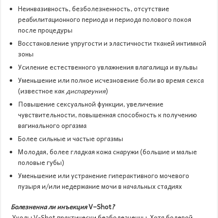
Неинвазивность, безболезненность, отсутствие
реабилитационного периода и периода полового покоя
после процедуры
Восстановление упругости и эластичности тканей интимной
зоны
Усиление естественного увлажнения влагалища и вульвы
Уменьшение или полное исчезновение боли во время секса
(известное как
диспареуния
)
Повышение сексуальной функции, увеличение
чувствительности, повышенная способность к получению
вагинального оргазма
Более сильные и частые оргазмы
Молодая, более гладкая кожа снаружи (большие и малые
половые губы)
Уменьшение или устранение гиперактивного мочевого
пузыря и/или недержание мочи в начальных стадиях
Болезненна ли инъекция
V
–
Shot
?
Уколы V-Shot практически безболезненны. Хотя болевой