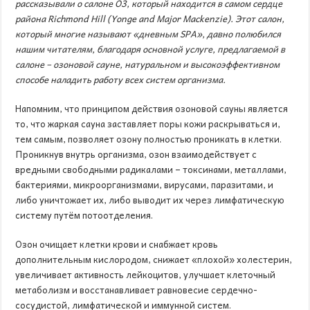
рассказывали о салоне О3, который находится в самом сердце
района
Richmond
Hill
(
Yonge
and
Major
Mackenzie
). Этот салон,
который многие называют «дневным
SPA
», давно полюбился
нашим читателям, благодаря основной услуге, предлагаемой в
салоне – озоновой сауне, натуральном и высокоэффективном
способе наладить работу всех систем организма.
Напомним, что принципом действия озоновой сауны является
то, что жаркая сауна заставляет поры кожи раскрываться и,
тем самым, позволяет озону полностью проникать в клетки.
Проникнув внутрь организма, озон взаимодействует с
вредными свободными радикалами – токсинами, металлами,
бактериями, микроорганизмами, вирусами, паразитами, и
либо уничтожает их, либо выводит их через лимфатическую
систему путём потоотделения.
Озон очищает клетки крови и снабжает кровь
дополнительным кислородом, снижает «плохой» холестерин,
увеличивает активность лейкоцитов, улучшает клеточный
метаболизм и восстанавливает равновесие сердечно-
сосудистой, лимфатической и иммунной систем.