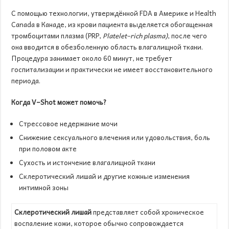
С помощью технологии, утверждённой FDA в Америке и Health
Canada в Канаде, из крови пациента выделяется обогащенная
тромбоцитами плазма (PRP,
Platelet
–
rich
plasma
)
, после чего
она вводится в обезболенную область влагалищной ткани.
Процедура занимает около 60 минут, не требует
госпитализации и практически не имеет восстановительного
периода.
Когда
V
–
Shot
может помочь?
Стрессовое недержание мочи
Снижение сексуального влечения или удовольствия, боль
при половом акте
Сухость и истончение влагалищной ткани
Склеротический лишай и другие кожные изменения
интимной зоны
Склеротический лишай
представляет собой хроническое
воспаление кожи, которое обычно сопровождается