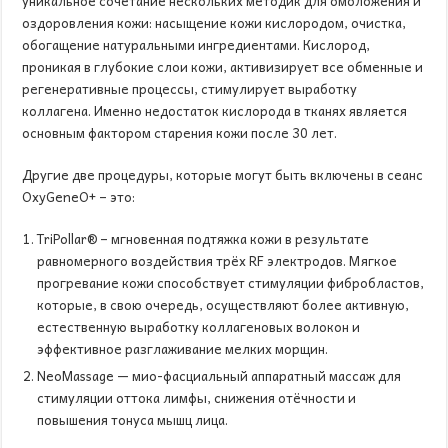
уникальное сочетание нескольких методик для омоложения и
оздоровления кожи: насыщение кожи кислородом, очистка,
обогащение натуральными ингредиентами. Кислород,
проникая в глубокие слои кожи, активизирует все обменные и
регенеративные процессы, стимулирует выработку
коллагена. Именно недостаток кислорода в тканях является
основным фактором старения кожи после 30 лет.
Другие две процедуры, которые могут быть включены в сеанс
OxyGeneO+ – это:
TriPollar® – мгновенная подтяжка кожи в результате
равномерного воздействия трёх RF электродов. Мягкое
прогревание кожи способствует стимуляции фибробластов,
которые, в свою очередь, осуществляют более активную,
естественную выработку коллагеновых волокон и
эффективное разглаживание мелких морщин.
NeoMassage — мио-фасциальный аппаратный массаж для
стимуляции оттока лимфы, снижения отёчности и
повышения тонуса мышц лица.