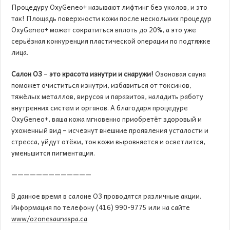
Процедуру OxyGeneo+ называют лифтинг без уколов, и это
так! Площадь поверхности кожи после нескольких процедур
OxyGeneo+ может сократиться вплоть до 20%, а это уже
серьёзная конкуренция пластической операции по подтяжке
лица.
Салон О3
–
это красота изнутри и снаружи!
Озоновая сауна
поможет очиститься изнутри, избавиться от токсинов,
тяжёлых металлов, вирусов и паразитов, наладить работу
внутренних систем и органов. А благодаря процедуре
OxyGeneo+, ваша кожа мгновенно приобретёт здоровый и
ухоженный вид – исчезнут внешние проявления усталости и
стресса, уйдут отёки, тон кожи выровняется и осветлится,
уменьшится пигментация.
—————————————
В данное время в салоне O3 проводятся различные акции.
Информация по телефону (416) 990-9775 или на сайте
www
/
ozonesaunaspa
.
ca