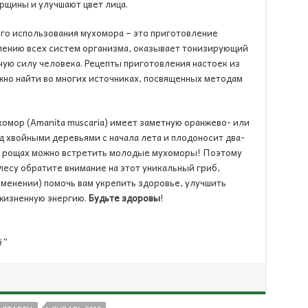
рщины и улучшают цвет лица.
го использования мухомора – это приготовление
лению всех систем организма, оказывает тонизирующий
ную силу человека. Рецепты приготовления настоек из
но найти во многих источниках, посвященных методам
хомор (Amanita muscaria) имеет заметную оранжево- или
д хвойными деревьями с начала лета и плодоносит два-
ых рощах можно встретить молодые мухоморы! Поэтому
лесу обратите внимание на этот уникальный гриб,
менении) помочь вам укрепить здоровье, улучшить
 жизненную энергию.
Будьте здоровы
!
й”