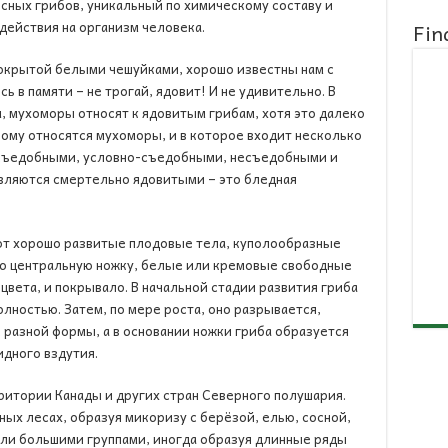
сных грибов, уникальный по химическому составу и
ействия на организм человека.
Fin
покрытой белыми чешуйками, хорошо известны нам с
ь в памяти – не трогай, ядовит! И не удивительно. В
, мухоморы относят к ядовитым грибам, хотя это далеко
рому относятся мухоморы, и в которое входит несколько
 съедобными, условно-съедобными, несъедобными и
являются смертельно ядовитыми – это бледная
т хорошо развитые плодовые тела, куполообразные
ую центральную ножку, белые или кремовые свободные
цвета, и покрывало. В начальной стадии развития гриба
лностью. Затем, по мере роста, оно разрывается,
 разной формы, а в основании ножки гриба образуется
идного вздутия.
итории Канады и других стран Северного полушария.
ных лесах, образуя микоризу с берёзой, елью, сосной,
или большими группами, иногда образуя длинные ряды