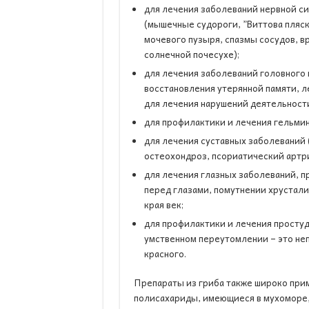
для лечения заболеваний нервной с
(мышечные судороги, ”Виттова пляск
мочевого пузыря, спазмы сосудов, в
солнечной почесухе);
для лечения заболеваний головного м
восстановления утерянной памяти, л
для лечения нарушений деятельности
для профилактики и лечения гельмин
для лечения суставных заболеваний 
остеохондроз, псориатический артри
для лечения глазных заболеваний, п
перед глазами, помутнении хрустали
края век;
для профилактики и лечения простуд
умственном переутомлении – это не
красного.
Препараты из гриба также широко прим
полисахариды, имеющиеся в мухоморе,