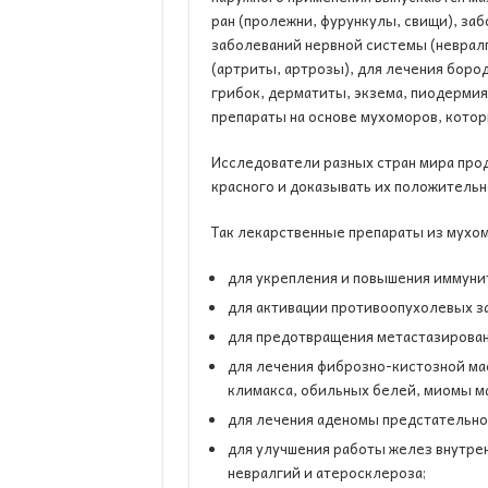
ран (пролежни, фурункулы, свищи), за
заболеваний нервной системы (невралг
(артриты, артрозы), для лечения боро
грибок, дерматиты, экзема, пиодермия
препараты на основе мухоморов, котор
Исследователи разных стран мира про
красного и доказывать их положительн
Так лекарственные препараты из мухо
для укрепления и повышения иммуни
для активации противоопухолевых з
для предотвращения метастазировани
для лечения фиброзно-кистозной ма
климакса, обильных белей, миомы м
для лечения аденомы предстательно
для улучшения работы желез внутрен
невралгий и атеросклероза;