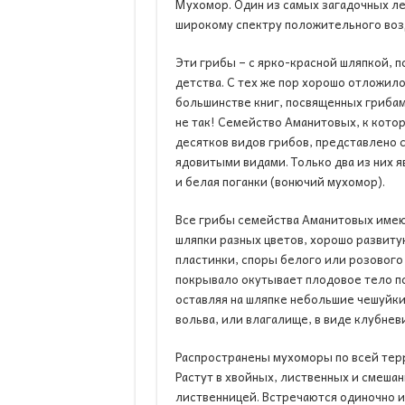
Мухомор. Один из самых загадочных ле
широкому спектру положительного возд
Эти грибы – с ярко-красной шляпкой, 
детства. С тех же пор хорошо отложилос
большинстве книг, посвященных грибам
не так! Семейство Аманитовых, к кото
десятков видов грибов, представлено
ядовитыми видами. Только два из них 
и белая поганки (вонючий мухомор).
Все грибы семейства Аманитовых имею
шляпки разных цветов, хорошо развит
пластинки, споры белого или розового 
покрывало окутывает плодовое тело по
оставляя на шляпке небольшие чешуйки
вольва, или влагалище, в виде клубнев
Распространены мухоморы по всей терр
Растут в хвойных, лиственных и смешан
лиственницей. Встречаются одиночно 