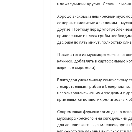
или «ведьмины круги». Сезон – с июня 
Хорошо знакомый нам красный мухомор 
содержит ядовитые алкалоиды – муска
другие. Поэтому перед употреблением 
принесенные из леса грибы необходимо
два раза по пять минут, полностью слив
После этого из мухомора можно готови
начинки, добавлять в картофельные ко
жареные сыроежки).
Благодаря уникальному химическому со
лекарственным грибам в Северном пол
использовались нашими предками с дре
применяются во многих религиозных об
Современная фармакология давно осво
мухомора красного и на сегодняшний д
для лечения ангины, эпилепсии, при за
наружного применения выпускаются ма