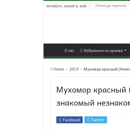
Команда журнала
SATURDAY, AUGUST 8, 2026
О нас
Избранное из архива
Home
-
2019
-
Мухомор красный (Amani
Мухомор красный (
знакомый незнако
Facebook
Twitter