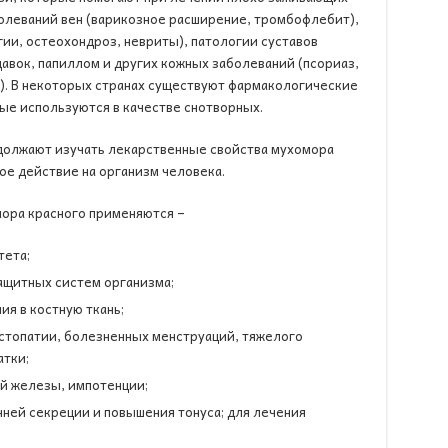
болеваний вен (варикозное расширение, тромбофлебит),
ии, остеохондроз, невриты), патологии суставов
давок, папиллом и других кожных заболеваний (псориаз,
). В некоторых странах существуют фармакологические
ые используются в качестве снотворных.
должают изучать лекарственные свойства мухомора
ое действие на организм человека.
мора красного применяются –
тета;
ащитных систем организма;
я в костную ткань;
стопатии, болезненных менструаций, тяжелого
атки;
й железы, импотенции;
ней секреции и повышения тонуса; для лечения