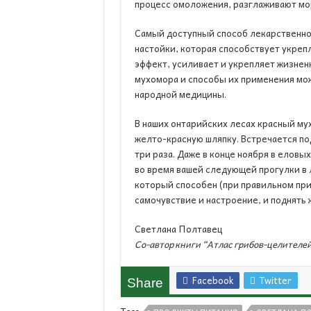
процесс омоложения, разглаживают мо
Самый доступный способ лекарственно
настойки, которая способствует укреп
эффект, усиливает и укрепляет жизнен
мухомора и способы их применения мож
народной медицины.
В наших онтарийских лесах красный му
желто-красную шляпку. Встречается по
три раза. Даже в конце ноября в елов
во время вашей следующей прогулки в 
который способен (при правильном при
самочувствие и настроение, и поднять
Светлана Полтавец
Со-автор книги
“Атлас грибов-целителе
Facebook
Twitter
Share