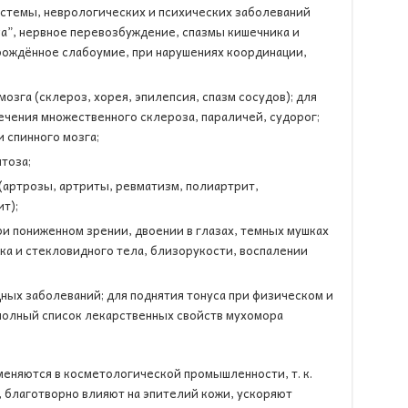
истемы, неврологических и психических заболеваний
а”, нервное перевозбуждение, спазмы кишечника и
рождённое слабоумие, при нарушениях координации,
озга (склероз, хорея, эпилепсия, спазм сосудов); для
ечения множественного склероза, параличей, судорог;
 спинного мозга;
тоза;
(артрозы, артриты, ревматизм, полиартрит,
т);
ри пониженном зрении, двоении в глазах, темных мушках
ка и стекловидного тела, близорукости, воспалении
ных заболеваний; для поднятия тонуса при физическом и
полный список лекарственных свойств мухомора
еняются в косметологической промышленности, т. к.
 благотворно влияют на эпителий кожи, ускоряют