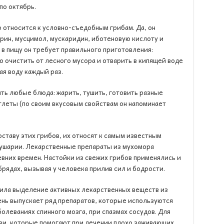
по октябрь.
относится к условно-съедобным грибам. Да, он
рин, мусцимол, мускаридин, иботеновую кислоту и
в пищу он требует правильного приготовления:
 очистить от лесного мусора и отварить в кипящей воде
ая воду каждый раз.
ть любые блюда: жарить, тушить, готовить разные
тлеты (по своим вкусовым свойствам он напоминает
ставу этих грибов, их относят к самым известным
ушарии. Лекарственные препараты из мухомора
вних времен. Настойки из свежих грибов применялись и
рядах, вызывая у человека прилив сил и бодрости.
ила выделение активных лекарственных веществ из
ень выпускает ряд препаратов, которые используются
болеваниях спинного мозга, при спазмах сосудов. Для
зи, которые помогают при лечении плохо заживающих