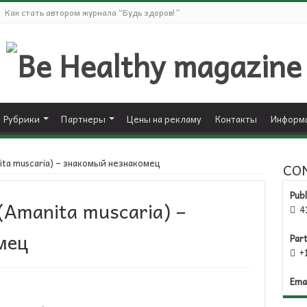
Как стать автором журнала “Будь здоров!”
Рубрики
Партнеры
Цены на рекламу
Контакты
Информа
ta muscaria) – знакомый незнакомец
CO
Publ
Amanita muscaria) –
41

мец
Par
+1

Emai