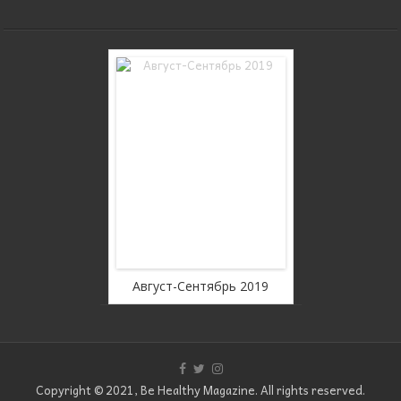
rousel Free
WordPress C
ion
Ver
оябрь 2019
Август-Сентябрь 2019
Июль
Copyright © 2021, Be Healthy Magazine. All rights reserved.