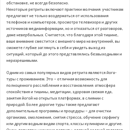
обстановке, не всегда безопасно.
Некоторые ретриты включают практики молчания: участникам
предлагают не только воздержаться от использования
телефонов и компьютеров, просмотра телевизора и других
источников медиаинформации, но и отказаться от разговоров,
даже невербальных. Считается, что благодаря этой тишине,
ваше внимание сместится с внешнего мира на внутренний, вы
сможете глубже заглянуть в себя и увидеть выход из
ситуаций, который до этого представлялись безвыходными и
неразрешимыми.
Одним из самых популярных видов ретрита являются йога-
туры с проживанием. Это – отличная возможность для
полноценного расслабления и восстановления: атмосфера
спокойствия и тишины, медитации, здоровая свежая еда,
занятия йогой на открытых платформах, в слиянии с
природой. Более дорогие туры также предлагают
дополнительные программы и процедуры – для очистки
организма, омоложения, снятия стресса, обучение серфингу
или другим водным видам спорта, классы кулинарии и другие.
Очень популярны женские ретриты, главной задачей является