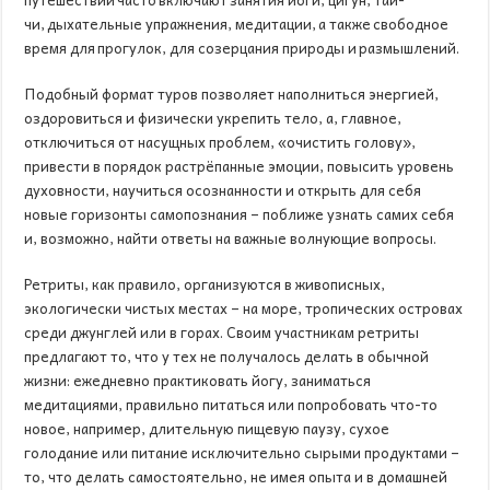
чи, дыхательные упражнения, медитации, а также свободное
время для прогулок, для созерцания природы и размышлений.
Подобный формат туров позволяет наполниться энергией,
оздоровиться и физически укрепить тело, а, главное,
отключиться от насущных проблем, «очистить голову»,
привести в порядок растрёпанные эмоции, повысить уровень
духовности, научиться осознанности и открыть для себя
новые горизонты самопознания – поближе узнать самих себя
и, возможно, найти ответы на важные волнующие вопросы.
Ретриты, как правило, организуются в живописных,
экологически чистых местах – на море, тропических островах
среди джунглей или в горах. Своим участникам ретриты
предлагают то, что у тех не получалось делать в обычной
жизни: ежедневно практиковать йогу, заниматься
медитациями, правильно питаться или попробовать что-то
новое, например, длительную пищевую паузу, сухое
голодание или питание исключительно сырыми продуктами –
то, что делать самостоятельно, не имея опыта и в домашней