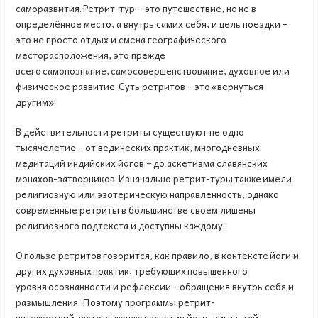
саморазвития. Ретрит-тур – это путешествие, но не в
определённое место, а внутрь самих себя, и цель поездки –
это не просто отдых и смена географического
месторасположения, это прежде
всего самопознание, самосовершенствование, духовное или
физическое развитие. Суть ретритов – это «вернуться
другим».
В действительности ретриты существуют не одно
тысячелетие – от ведических практик, многодневных
медитаций индийских йогов – до аскетизма славянских
монахов-затворников. Изначально ретрит-туры также имели
религиозную или эзотерическую направленность, однако
современные ретриты в большинстве своем лишены
религиозного подтекста и доступны каждому.
О пользе ретритов говорится, как правило, в контексте йоги и
других духовных практик, требующих повышенного
уровня осознанности и рефлексии – обращения внутрь себя и
размышления. Поэтому программы ретрит-
путешествий часто включают занятия йоги, цигун, тай-