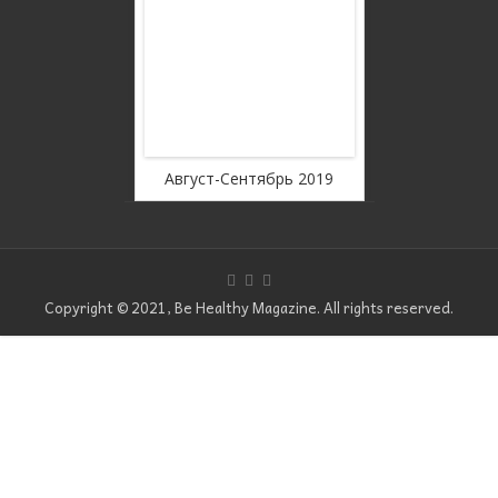
rousel Free
WordPress C
ion
Ver
оябрь 2019
Август-Сентябрь 2019
Июль
Copyright © 2021, Be Healthy Magazine. All rights reserved.