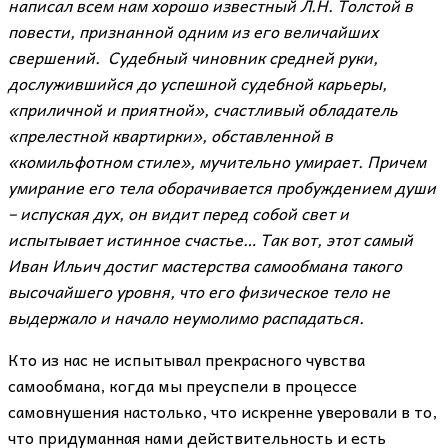
написал всем нам хорошо известный Л.Н. Толстой в
повести, признанной одним из его величайших
свершений.
Судебный чиновник средней руки,
дослужившийся до успешной судебной карьеры,
«приличной и приятной», счастливый обладатель
«прелестной квартирки», обставленной в
«комильфотном стиле»,
мучительно умирает. Причем
умирание его тела оборачивается пробуждением души
– испуская дух, он видит перед собой свет и
испытывает истинное счастье…
Так вот, этот самый
Иван Ильич достиг мастерства самообмана такого
высочайшего уровня, что его физическое тело не
выдержало и начало
неумолимо распадаться
.
Кто из нас не испытывал прекрасного чувства
самообмана, когда мы преуспели в процессе
самовнушения настолько, что искренне уверовали в то,
что придуманная нами действительность и есть