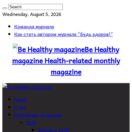
Wednesday, August 5, 2026
Команда журнала
Как стать автором журнала “Будь здоров!”
Be Healthy
magazine Health-related monthly
magazine
Home
О нас
Избранное из архива
2026
Февраль 2026