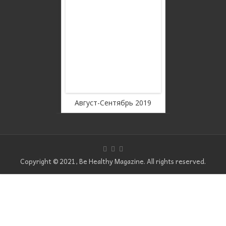
rousel Free
WordPress C
ion
Ver
оябрь 2019
Август-Сентябрь 2019
Июль
Copyright © 2021, Be Healthy Magazine. All rights reserved.