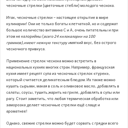
чесночные стрелки (цветочные стебли) молодого чеснока.
Итак, чесночные стрелки – настоящее открытие в мире
кулинарии! Они не только богаты клетчаткой, но и содержат
большое количество витамина С и А, очень питательны и при
этом не калорийны (
всего 24 килокалории на 100
граммов)
,
имеют нежную текстуру и
мягкий вкус, без острого
чесночного привкуса.
Применение стрелок чеснока можно встретить в
национальных кухнях многих стран. Например, французская
кухня имеет рецепт супа из чесночных стрелок «турен»,
который считается деликатесным блюдом. Их также можно
кушать сырыми, макая в соль и оливковое масло, добавлять в
салаты, соусы, тушить,жарить на гриле, добавлять в супы или
рагу. Стоит заметить, что любая термическая обработка или
заморозка делает чесночные стрелки ещё слаще и
ароматнее!
Однако, свежие стрелки можно будет сорвать с грядки всего