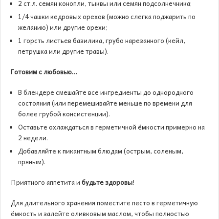
2 ст.л. семян конопли, тыквы или семян подсолнечника;
1/4 чашки кедровых орехов (можно слегка поджарить по
желанию) или другие орехи;
1 горсть листьев базилика, грубо нарезанного (кейл,
петрушка или другие травы).
Готовим с любовью…
В блендере смешайте все ингредиенты до однородного
состояния (или перемешивайте меньше по времени для
более грубой консистенции).
Оставьте охлаждаться в герметичной ёмкости примерно на
2 недели.
Добавляйте к пикантным блюдам (острым, соленым,
пряным).
Приятного аппетита и
будьте здоровы
!
Для длительного хранения поместите песто в герметичную
ёмкость и залейте оливковым маслом, чтобы полностью