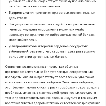
уменьшает кашель, содействует лучшему проникновению
антибиотиков в очаги воспаления.
В дерматологии:
применяют при острых воспалительных
дерматозах.
В акушерстве и гинекологии: содействует рассасыванию
гематом, улучшает опорожнение молочных желёз,
используется при лечении фиброзно-кистозной болезни
молочной железы.
Для профилактики и терапии сердечно-сосудистых
заболеваний:
отмечено, что серрапептазаиграет важную
роль в лечении артериальных бляшек.
Серрапептаза не разжижает кровь, как обычные
противовоспалительные болеутоляющие лекарственные
препараты, она лишь препятствует воспалению, уничтожая
относящиеся к воспалению фибрины. Уничтожая фибрины,
этот фермент может снижать риск тромбоза и предотвращать
проблемы, связанные с закупоркой кровеносных сосудов, а
также препятствовать возникновению инсульта и тем самым
восстанавливать в здоровых тканях естественную циркуляцию