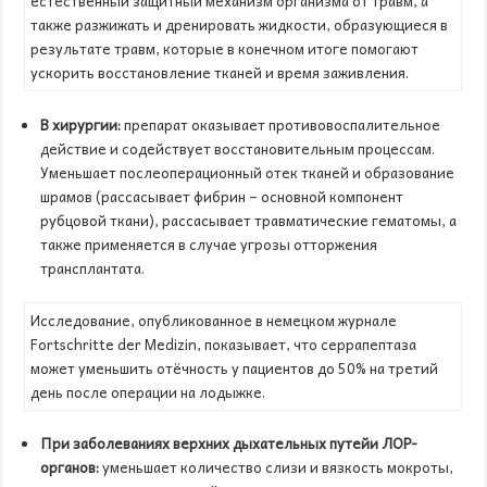
естественный защитный механизм организма от травм, а
также разжижать и дренировать жидкости, образующиеся в
результате травм, которые в конечном итоге помогают
ускорить восстановление тканей и время заживления.
В хирургии:
препарат оказывает противовоспалительное
действие и содействует восстановительным процессам.
Уменьшает послеоперационный отек тканей и образование
шрамов (рассасывает фибрин – основной компонент
рубцовой ткани), рассасывает травматические гематомы, а
также применяется в случае угрозы отторжения
трансплантата.
Исследование, опубликованное в немецком журнале
Fortschritte der Medizin, показывает, что серрапептаза
может уменьшить отёчность у пациентов до 50% на третий
день после операции на лодыжке.
При заболеваниях верхних дыхательных путейи ЛОР-
органов:
уменьшает количество слизи и вязкость мокроты,