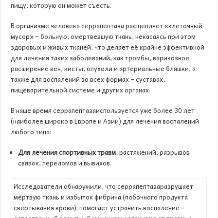
пищу, которую он может съесть.
В организме человека серрапептаза расщепляет «клеточный
мусор» – больную, омертвевшую ткань, некасаясь при этом
здоровых и живых тканей, что делает её крайне эффективной
для лечения таких заболеваний, как тромбы, варикозное
расширение вен, кисты, опухоли и артериальные бляшки, а
также для воспалений во всех формах – суставах,
пищеварительной системе и других органах.
В наше время серрапептазаиспользуется уже более 30 лет
(наиболее широко в Европе и Азии) для лечения воспалений
любого типа:
Для лечения спортивных травм,
растяжений, разрывов
связок, переломов и вывихов.
Исследователи обнаружили, что серрапептазаразрушает
мёртвую ткань и избыток фибрина (побочного продукта
свертывания крови); помогает устранить воспаление –