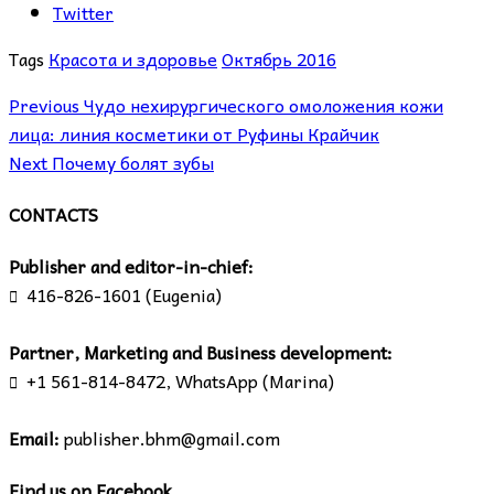
Twitter
Tags
Красота и здоровье
Октябрь 2016
Previous
Чудо нехирургического омоложения кожи
лица: линия косметики от Руфины Крайчик
Next
Почему болят зубы
CONTACTS
Publisher and editor-in-chief:
416-826-1601 (Eugenia)

Partner, Marketing and Business development:
+1 561-814-8472, WhatsApp (Marina)

Email:
publisher.bhm@gmail.com
Find us on Facebook