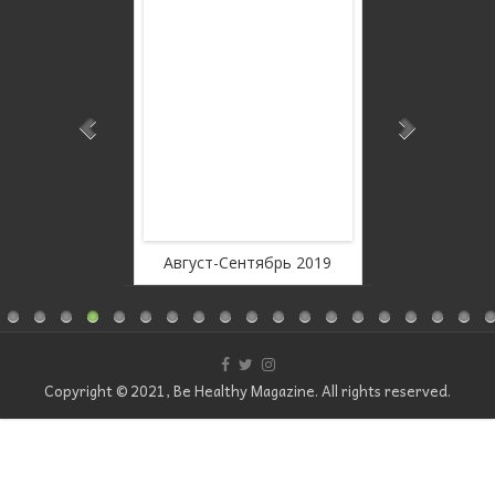
rousel Free
WordPress C
ion
Ver
оябрь 2019
Август-Сентябрь 2019
Июль
Copyright © 2021, Be Healthy Magazine. All rights reserved.