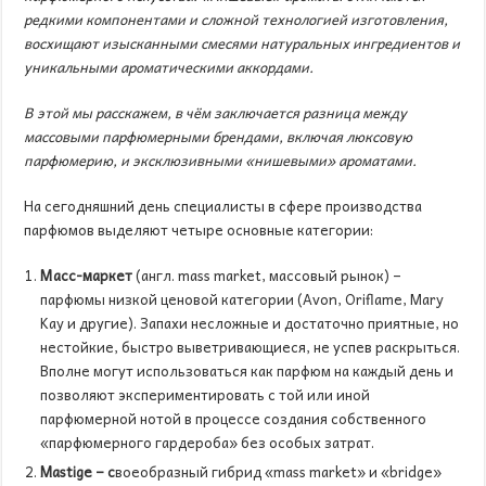
редкими компонентами и сложной технологией изготовления,
восхищают изысканными смесями натуральных ингредиентов и
уникальными ароматическими аккордами.
В этой мы расскажем, в чём заключается разница между
массовыми парфюмерными брендами, включая люксовую
парфюмерию,
и эксклюзивными «
нишевыми» ароматами.
На сегодняшний день специалисты в сфере производства
парфюмов выделяют четыре основные категории:
Масс-маркет
(англ. mass market, массовый рынок) –
парфюмы низкой ценовой категории (Avon, Oriflame, Mary
Kay и другие). Запахи несложные и достаточно приятные, но
нестойкие, быстро выветривающиеся, не успев раскрыться.
Вполне могут использоваться как парфюм на каждый день и
позволяют экспериментировать с той или иной
парфюмерной нотой в процессе создания собственного
«парфюмерного гардероба» без особых затрат.
Mastige
– с
воеобразный гибрид «mass market» и «bridge»