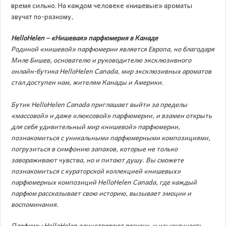
время сильно. На каждом человеке «нишевые» ароматы
звучат по-разному,
HelloHelen
– «Нишевая» парфюмерия в Канаде
Родиной «нишевой» парфюмерии является Европа, но благодаря
Миле Бишев, основателю и руководителю эксклюзивного
онлайн-бутика HelloHelen
Canada
, мир эксклюзивных ароматов
стал доступен нам, жителям Канады и Америки.
Бутик HelloHelen
Canada
приглашает выйти за пределы
«массовой» и даже «люксовой» парфюмерии, и взамен открыть
для себя
удивительный мир «нишевой» парфюмерии,
познакомиться с уникальными
парфюмерными композициями,
погрузиться в
симфонию запахов, которые не только
завораживают чувства, но и питают душу. Вы сможете
познакомиться с кураторской коллекцией «нишевых»
парфюмерных композиций
HelloHelen
Canada
, где каждый
парфюм рассказывает свою историю, вызывает эмоции и
воспоминания.
Парфюмы HelloHelen
олицетворяют роскошь и изысканность.