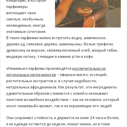
концепцию, в которой
парфюмеры
воплощают свои
смелые, необычные,
неожиданные, иногда
эпатажные сочетания.
В таких парфюмах можно встретить водку, шампанское,
дерево уд, гаяковое дерево, шампиньоны, белые трюфели,
древесину на морозе, свежевыпеченный хлеб, мокрый табак,
медовую патоку, тлеющие в камине угли и кофе.
«Нишевые» парфюмы производятся
исключительно из
натуральных ингредиентов
– эфирных масел, эссенций,
растительных экстрактов и, в случае надобности,
натуральных афродизиаков. Как результат, эти ингредиенты
удивительным образом сливаются с кожей и оказывают
поистине волшебное воздействие – как на человека, который
носит «нишевый» аромат, так и на окружающих его людей.
Они сохраняют стойкость и держатся на коже 24 часа и более,
а на одежде остаются до недели, пахнут нежно, но в тоже