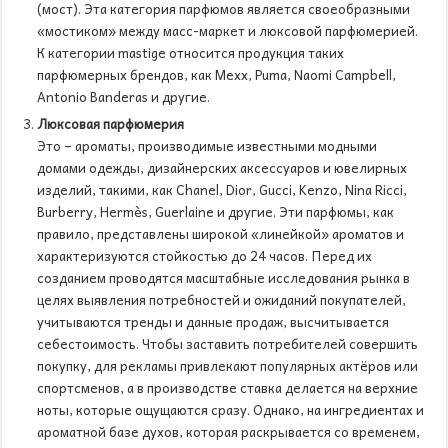
(мост). Эта категория парфюмов является своеобразными
«мостиком» между масс-маркет и люксовой парфюмерией.
К категории mastige относится продукция таких
парфюмерных брендов, как Mexx, Puma, Naomi Campbell,
Antonio Banderas и другие.
Люксовая парфюмерия
Это – ароматы, производимые известными модными
домами одежды, дизайнерских аксессуаров и ювелирных
изделий, такими, как Chanel, Dior, Gucci, Kenzo, Nina Ricci,
Burberry, Hermès, Guerlaine и другие. Эти парфюмы, как
правило, представлены широкой «линейкой» ароматов и
характеризуются стойкостью до 24 часов. Перед их
созданием проводятся масштабные исследования рынка в
целях выявления потребностей и ожиданий покупателей,
учитываются тренды и данные продаж, высчитывается
себестоимость. Чтобы заставить потребителей совершить
покупку, для рекламы привлекают популярных актёров или
спортсменов, а в производстве ставка делается на верхние
ноты, которые ощущаются сразу. Однако, на ингредиентах и
ароматной базе духов, которая раскрывается со временем,