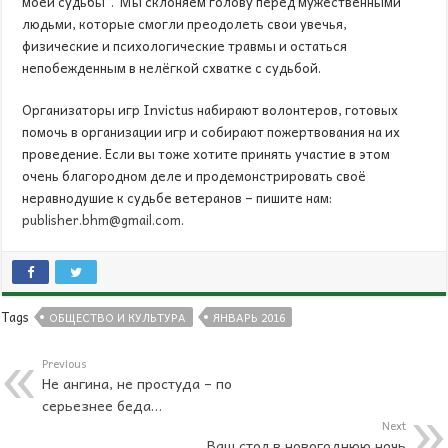
моей судьбы”. Мы склоняем голову перед мужественными
людьми, которые смогли преодолеть свои увечья,
физические и психологические травмы и остаться
непобежденным в нелёгкой схватке с судьбой.
Организаторы игр
Invictus
набирают волонтеров, готовых
помочь в организации игр и собирают пожертвования на их
проведение. Если вы тоже хотите принять участие в этом
очень благородном деле и продемонстрировать своё
неравнодушие к судьбе ветеранов – пишите нам:
publisher
.
bhm
@
gmail
.
com
.
Tags
ОБЩЕСТВО И КУЛЬТУРА
ЯНВАРЬ 2016
Previous
Не ангина, не простуда – по
серьезнее беда…
Next
Ваш стол в новогоднюю ночь