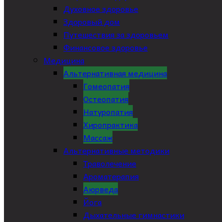
Духовное здоровье
Здоровый дом
Путешествия за здоровьем
Финансовое здоровье
Медицина
Альтернативная медицина
Гомеопатия
Остеопатия
Натуропатия
Хиропрактика
Массаж
Альтернативные методики
Траволечение
Ароматерапия
Аюрведа
Йога
Дыхательные гимнастики