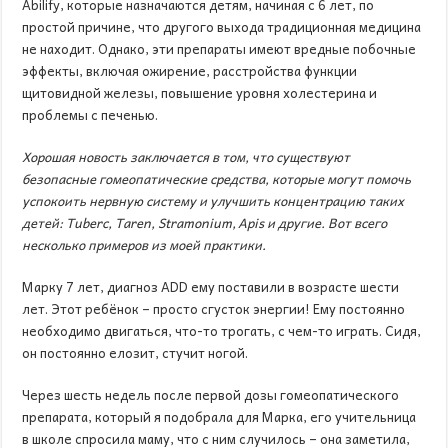
Abilify, которые назначаются детям, начиная с 6 лет, по
простой причине, что другого выхода традиционная медицина
не находит. Однако, эти препараты имеют вредные побочные
эффекты, включая ожирение, расстройства функции
щитовидной железы, повышение уровня холестерина и
проблемы с печенью.
Хорошая новость заключается в том, что существуют
безопасные гомеопатические средства, которые могут помочь
успокоить нервную систему и улучшить концентрацию таких
детей: Tuberc, Taren, Stramonium, Apis и другие. Вот всего
несколько примеров из моей практики.
Марку 7 лет, диагноз ADD ему поставили в возрасте шести
лет. Этот ребёнок – просто сгусток энергии! Ему постоянно
необходимо двигаться, что-то трогать, с чем-то играть. Сидя,
он постоянно елозит, стучит ногой.
Через шесть недель после первой дозы гомеопатического
препарата, который я подобрала для Марка, его учительница
в школе спросила маму, что с ним случилось – она заметила,