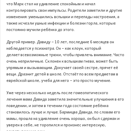
что Марк стал на удивление спокойным и начал
контролировать свои импульсы. Родители заметили и другие
изменения: уменьшились вспышки и перепады настроения, а
также исчезли ушные инфекции и болезни горла, которые
постоянно мучили ребёнка до этого.
Другой пример. Давиду – 10 лет, последние 6 месяцев он
наблюдается у психиатра. Он – как клоун, который
делает всевозможные трюки, чтобы привлечь внимание. Часто
очень неприличные. Склонен к вспышкам гнева, может быть
упрямым и вызывающим. Докучает своей сестре, прячет её
вещи. Дразнит детей в школе. Отстаёт по всем предметам в
еврейской школе, учеба для него – это просто мучение.
Уже через несколько недель после гомеопатического
лечения мама Давида заметила значительные улучшения в его
поведении, и затем в течении года состояние ребёнка
становилось лучше и лучше. Бармицва Давида, по словам его
мамы, прошла на удивление очень хорошо, он был сдержан и
уверен в себе, не торопился и произнес интересную,