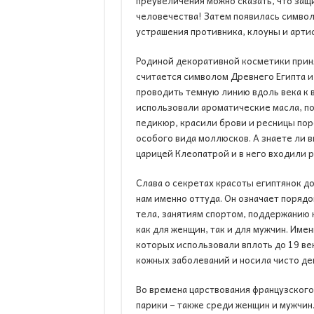
преувеличения можно сказать, что защ
человечества! Затем появилась символ
устрашения противника, клоуны и арти
Родиной декоративной косметики прин
считается символом Древнего Египта и
проводить темную линию вдоль века к 
использовали ароматические масла, по
педикюр, красили брови и ресницы поро
особого вида моллюсков. А знаете ли 
царицей Клеопатрой и в него входили 
Слава о секретах красоты египтянок до
нам именно оттуда. Он означает поряд
тела, занятиям спортом, поддержанию 
как для женщин, так и для мужчин. Име
которых использовали вплоть до 19 ве
кожных заболеваний и носила чисто д
Во времена царствования французского
парики – также среди женщин и мужчин