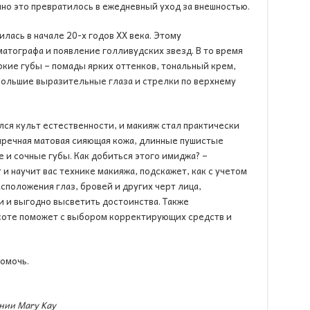
нно это превратилось в ежедневный уход за внешностью.
лась в начале 20-х годов ХХ века. Этому
атографа и появление голливудских звезд. В то время
кие губы – помады ярких оттенков, тональный крем,
 большие выразительные глаза и стрелки по верхнему
ился культ естественности, и макияж стал практически
пречная матовая сияющая кожа, длинные пушистые
 и сочные губы. Как добиться этого имиджа? –
и научит вас технике макияжа, подскажет, как с учетом
сположения глаз, бровей и других черт лица,
 и выгодно высветить достоинства. Также
соте поможет с выбором корректирующих средств и
помочь.
ании
Mary
Kay