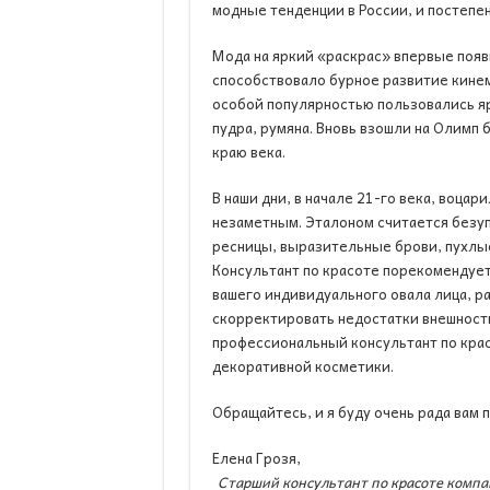
модные тенденции в России, и постепе
Мода на яркий «раскрас» впервые появи
способствовало бурное развитие кинем
особой популярностью пользовались яр
пудра, румяна. Вновь взошли на Олимп
краю века.
В наши дни, в начале 21-го века, воцар
незаметным. Эталоном считается безу
ресницы, выразительные брови, пухлые
Консультант по красоте порекомендует 
вашего индивидуального овала лица, ра
скорректировать недостатки внешности
профессиональный консультант по кра
декоративной косметики.
Обращайтесь, и я буду очень рада вам 
Елена Грозя,
Старший консультант по красоте комп