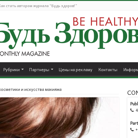
Как стать автором журнала “Будь здоров!”
Рубрики
Партнеры
Цены на рекламу
Контакты
Информ
косметики и искусства макияжа
CO
Publ
41

Par
+1
