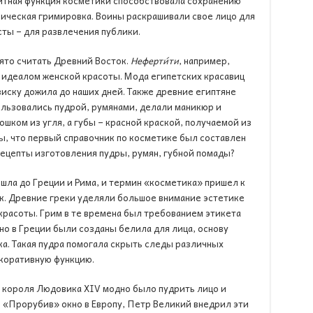
итная функция косметики способствовала сохранению
ическая гримировка. Воины раскрашивали свое лицо для
сты – для развлечения публики.
ято считать Древний Восток.
Неферти́ти
, например,
 идеалом женской красоты. Мода египетских красавиц
виску дожила до наших дней. Также древние египтяне
льзовались пудрой, румянами, делали маникюр и
шком из угля, а губы – красной краской, получаемой из
вы, что первый справочник по косметике был составлен
рецепты изготовления пудры, румян, губной помады?
шла до Греции и Рима, и термин «косметика» пришел к
ок. Древние греки уделяли большое внимание эстетике
красоты. Грим в те времена был требованием этикета
нно в Греции были созданы белила для лица, основу
ка. Такая пудра помогала скрыть следы различных
екоративную функцию.
 короля Людовика XIV модно было пудрить лицо и
. «Прорубив» окно в Европу, Петр Великий внедрил эти