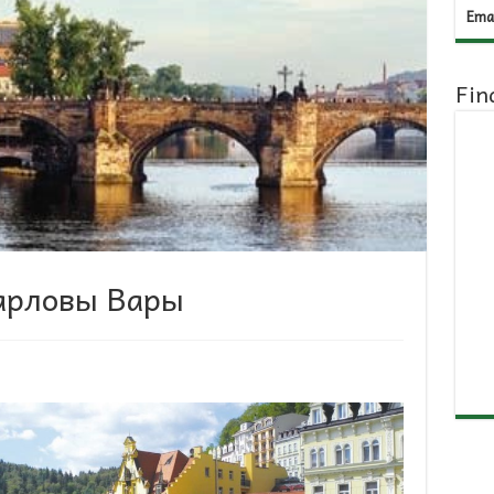
Emai
Fin
Карловы Вары