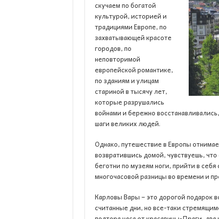
скучаем по богатой
культурой, историей и
традициями Европе, по
захватывающей красоте
городов, по
неповторимой
европейской романтике,
по зданиям и улицам
стариной в тысячу лет,
которые разрушались
войнами и бережно восстанавливались,
шаги великих людей.
Однако, путешествие в Европы отнимае
возвратившись домой, чувствуешь, что
беготни по музеям ноги, прийти в себя 
многочасовой разницы во времени и пр
Карловы Вары – это дорогой подарок в
считанные дни, но все-таки стремящим
полтора часа от красавицы-Праги, два 