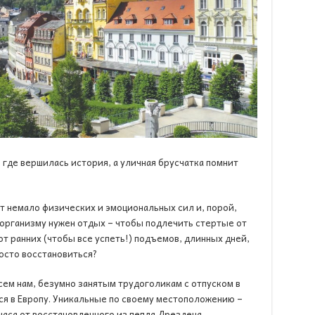
 где вершилась история, а уличная брусчатка помнит
т немало физических и эмоциональных сил и, порой,
 организму нужен отдых – чтобы подлечить стертые от
от ранних (чтобы все успеть!) подъемов, длинных дней,
осто восстановиться?
сем нам, безумно занятым трудоголикам с отпуском в
ся в Европу. Уникальные по своему местоположению –
часа от восстановленного из пепла Дрездена,