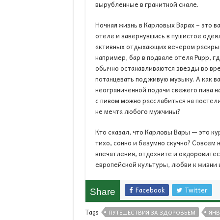
вырубленные в гранитной скале.
Ночная жизнь в Карловых Варах – это 
отеле и завернувшись в пушистое одея
активных отдыхающих вечером раскрыв
например, бар в подвале отеля Pupp, г
обычно останавливаются звезды во вре
потанцевать под живую музыку. А как ва
неограниченной подачи свежего пива на
с пивом можно расслабиться на постел
не мечта любого мужчины?
Кто сказал, что Карловы Вары — это ку
тихо, сонно и безумно скучно? Совсем
впечатления, отдохните и оздоровитес
европейской культуры, любви к жизни 
Facebook
Twitter
Share
Tags
ПУТЕШЕСТВИЯ ЗА ЗДОРОВЬЕМ
ЯНВ