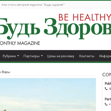
Как стать автором журнала “Будь здоров!”
Рубрики
Партнеры
Цены на рекламу
Контакты
Информ
ы Вары
CO
Publ
41

Par
+1
