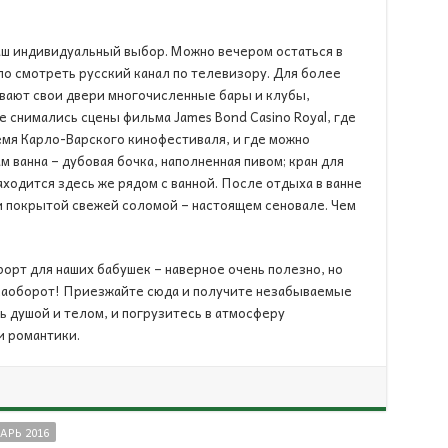
ваш индивидуальный выбор. Можно вечером остаться в
ло смотреть русский канал по телевизору. Для более
ают свои двери многочисленные бары и клубы,
де снимались сцены фильма James Bond Casino Royal, где
мя Карло-Варского кинофестиваля, и где можно
м ванна – дубовая бочка, наполненная пивом; кран для
ходится здесь же рядом с ванной. После отдыха в ванне
и покрытой свежей соломой – настоящем сеновале. Чем
рорт для наших бабушек – наверное очень полезно, но
 наоборот! Приезжайте сюда и получите незабываемые
ь душой и телом, и погрузитесь в атмосферу
и романтики.
АРЬ 2016