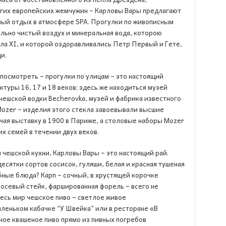
угих европейских жемчужин – Карловы Вары предлагают
ый отдых в атмосфере SPA. Прогулки по живописным
ально чистый воздух и минеральная вода, которою
ла XI, и которой оздоравливались Петр Первый и Гете,
и.
 посмотреть – прогулки по улицам – это настоящий
туры 16, 17 и 18 веков; здесь же находиться музей
ешской водки Becherovka, музей и фабрика известного
Mozer – изделия этого стекла завоевывали высшие
чая выставку в 1900 в Париже, а столовые наборы Mozer
х семей в течении двух веков.
 чешской кухни, Карловы Вары – это настоящий рай.
десятки сортов сосисок, гуляши, белая и красная тушеная
бные блюда? Карп – сочный, в хрустящей корочке
осевый стейк, фаршированная форель – всего не
весь мир чешское пиво – светлое живое
аленьком кабачке “У Швейка” или в ресторане «В
ное квашеное пиво прямо из пивных погребов