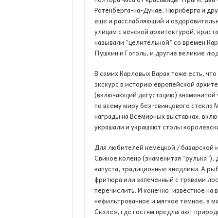
Ротенберга-на-Дунае, Нюрнберга и др
еще и расслабляющий и оздоровительн
улицам с венской архитектурой, крист
называли “целительной” со времен Кар
Пушкин и Гоголь, и другие великие люд
В самих Карловых Варах тоже есть, что
экскурс в историю европейской архитек
(включающий дегустацию) знаменитой ч
по всему миру без-свинцового стекла 
награды на Всемирных выставках, вклю
украшали и украшают столы королевски
Для любителей немецкой / баварской и
Свиное колено (знаменитая “рулька”), 
капуста, традиционные кнедлики. А ры
фритюра или запеченный с травами лос
перечислить. И конечно, известное на 
нефильтрованное и мягкое темное, в м
Скале», где гостям предлагают природ