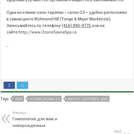
Одна из клиник озон-терапии – салон О3 – удобно расположен
в самом центе Richmond Hill (Yonge & Major Mackenzie).
Записывайтесь по телефону
(416) 990-9775
или на
сайте
http://www.OzoneSaunaSpa.ca
Tags
2023
OZONE SAUNA O3
АВГУСТ-СЕНТЯБРЬ 2023
Previous
Гомеопатия для мам и
новорожденных
Next