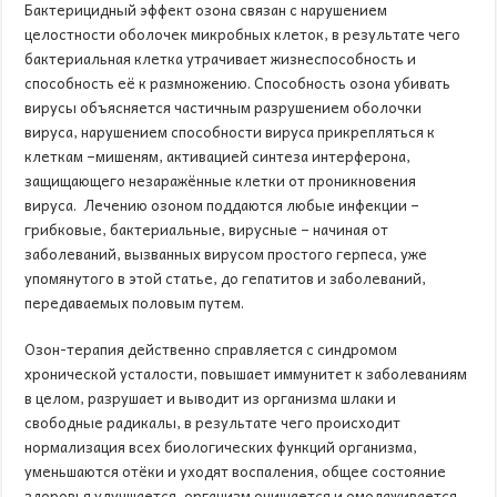
Бактерицидный эффект озона связан с нарушением
целостности оболочек микробных клеток, в результате чего
бактериальная клетка утрачивает жизнеспособность и
способность её к размножению. Способность озона убивать
вирусы объясняется частичным разрушением оболочки
вируса, нарушением способности вируса прикрепляться к
клеткам –мишеням, активацией синтеза интерферона,
защищающего незаражённые клетки от проникновения
вируса. Лечению озоном поддаются любые инфекции –
грибковые, бактериальные, вирусные – начиная от
заболеваний, вызванных вирусом простого герпеса, уже
упомянутого в этой статье, до гепатитов и заболеваний,
передаваемых половым путем.
Озон-терапия действенно справляется с синдромом
хронической усталости, повышает иммунитет к заболеваниям
в целом, разрушает и выводит из организма шлаки и
свободные радикалы, в результате чего происходит
нормализация всех биологических функций организма,
уменьшаются отёки и уходят воспаления, общее состояние
здоровья улучшается, организм очищается и омолаживается.