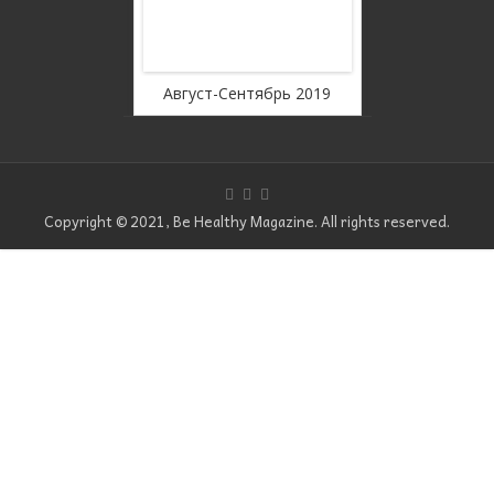
rousel Free
WordPress C
ion
Ver
оябрь 2019
Август-Сентябрь 2019
Июль
Copyright © 2021, Be Healthy Magazine. All rights reserved.