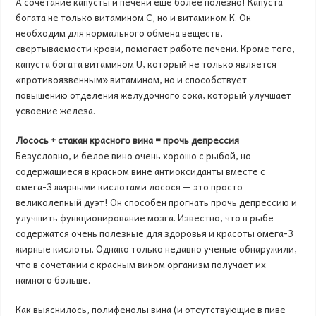
А сочетание капусты и печени еще более полезно! Капуста
богата не только витамином С, но и витамином К. Он
необходим для нормального обмена веществ,
свертываемости крови, помогает работе печени. Кроме того,
капуста богата витамином U, который не только является
«противоязвенным» витамином, но и способствует
повышению отделения желудочного сока, который улучшает
усвоение железа.
Лосось + стакан красного вина = прочь депрессия
Безусловно, и белое вино очень хорошо с рыбой, но
содержащиеся в красном вине антиоксиданты вместе с
омега-3 жирными кислотами лосося — это просто
великолепный дуэт! Он способен прогнать прочь депрессию и
улучшить функционирование мозга. Известно, что в рыбе
содержатся очень полезные для здоровья и красоты омега-3
жирные кислоты. Однако только недавно ученые обнаружили,
что в сочетании с красным вином организм получает их
намного больше.
Как выяснилось, полифенолы вина (и отсутствующие в пиве