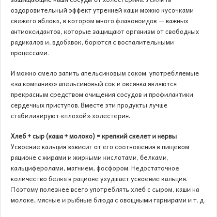
оздоровительный эффект утренней каши можно кусочками
свежего яблока, в котором много флавоноидов — важных
антиоксидантов, которые защищают организм от свободных
радикалов и, вдобавок, борются с воспалительными
процессами.
И можно смело запить апельсиновым соком: употребляемые
«за компанию» апельсиновый сок и овсянка являются
прекрасным средством очищения сосудов и профилактики
сердечных приступов. Вместе эти продукты лучше
стабилизируют «плохой» холестерин.
Хлеб + сыр (каша + молоко) = крепкий скелет и нервы
Усвоение кальция зависит от его соотношения в пищевом
рационе с жирами и жирными кислотами, белками,
кальциферолами, магнием, фосфором. Недостаточное
количество белка в рационе ухудшает усвоение кальция.
Поэтому полезнее всего употреблять хлеб с сыром, каши на
молоке, мясные и рыбные блюда с овощными гарнирами и т. д.