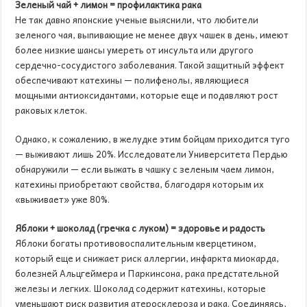
Зеленый чай + лимон = профилактика рака
Не так давно японские ученые выяснили, что любители
зеленого чая, выпивающие не менее двух чашек в день, имеют
более низкие шансы умереть от инсульта или другого
сердечно-сосудистого заболевания. Такой защитный эффект
обеспечивают катехины — полифенолы, являющиеся
мощными антиоксидантами, которые еще и подавляют рост
раковых клеток.
Однако, к сожалению, в желудке этим бойцам приходится туго
— выживают лишь 20%. Исследователи Университета Пердью
обнаружили — если выжать в чашку с зеленым чаем лимон,
катехины приобретают свойства, благодаря которым их
«выживает» уже 80%.
Яблоки + шоколад (гречка с луком) = здоровье и радость
Яблоки богаты противовоспалительным кверцетином,
который еще и снижает риск аллергии, инфаркта миокарда,
болезней Альцгеймера и Паркинсона, рака предстательной
железы и легких. Шоколад содержит катехины, которые
уменьшают риск развития атеросклероза и рака. Соединяясь,