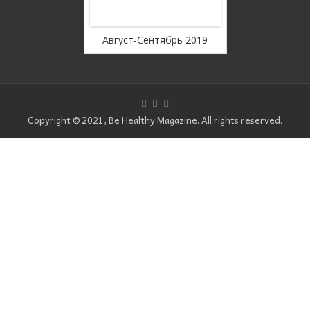
WordPress Carousel Free
Version
нтябрь 2019
Июль 2019
Май - 
Copyright © 2021, Be Healthy Magazine. All rights reserved.