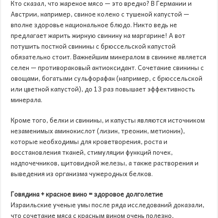
Кто сказал, что жареное мясо — это вредно? В Германии и
Австрии, например, свиное колено с тушеной капустой —
вполне здоровье национальное блюдо. Никто ведь не
предлагает жарить жирную свинину на маргарине! А вот
потушить постной свинины с брюссельской капустой
обязательно стоит. Важнейшим минералом в свинине является
селен — противораковый антиоксидант. Сочетание свинины с
овощами, богатыми сульфорафан (например, с брюссельской
или цветной капустой), до 13 раз повышает эффективность
минерала.
Кроме того, белки и свинины, и капусты являются источником
незаменимых аминокислот (лизин, треонин, метионин),
которые необходимы для кроветворения, роста и
восстановления тканей, стимуляции функций почек,
надпочечников, щитовидной железы, а также растворения и
выведения из организма чужеродных белков.
Говядина + красное вино = здоровое долголетие
Израильские ученые умы после ряда исследований доказали,
что сочетание мяса с красным вином очень полезно,