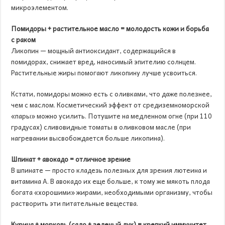
микроэлементом.
Помидоры + растительное масло = молодость кожи и борьба
с раком
Ликопин — мощный антиоксидант, содержащийся в
помидорах, снижает вред, наносимый эпителию солнцем.
Растительные жиры помогают ликопину лучше усвоиться.
Кстати, помидоры можно есть с оливками, что даже полезнее,
чем с маслом. Косметический эффект от средиземноморской
«пары» можно усилить. Потушите на медленном огне (при 110
градусах) сливовидные томаты в оливковом масле (при
нагревании высвобождается больше ликопина).
Шпинат + авокадо = отличное зрение
В шпинате — просто кладезь полезных для зрения лютеина и
витамина А. В авокадо их еще больше, к тому же мякоть плода
богата «хорошими» жирами, необходимыми организму, чтобы
растворить эти питательные вещества.
Курица + морковь (сало + зеленый лук) = крепкий иммунитет