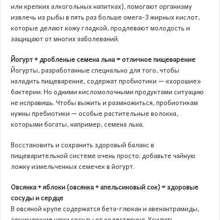
или крепких алкогольных напитках), помогают организму
извлечь из рыбы в пять раз больше омега-3 жирных кислот,
которые делают кожу гладкой, продлевают молодость и
защищают от многих заболеваний.
Йогурт + дробленые семена льна = отличное пищеварение
Йогурты, разработанные специально для того, чтобы
наладить пищеварение, содержат пробиотики — «хорошие»
бактерии. Но одними кисломолочными продуктами ситуацию
не исправишь. Чтобы выжить и размножиться, пробиотикам
нужны пребиотики — особые растительные волокна,
которыми богаты, например, семена льна.
Восстановить и сохранить здоровый баланс в
пищеварительной системе очень просто: добавьте чайную
ложку измельченных семечек в йогурт.
Овсянка + яблоки (овсянка + апельсиновый сок) = здоровые
сосуды и сердце
В овсяной крупе содержатся бета-глюкан и авенантрамиды,
защищающие наши сосуды от холестерина. Усилить