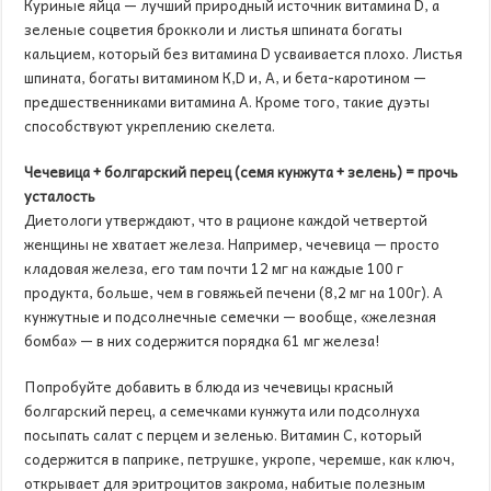
Куриные яйца — лучший природный источник витамина D, а
зеленые соцветия брокколи и листья шпината богаты
кальцием, который без витамина D усваивается плохо. Листья
шпината, богаты витамином К,D и, А, и бета-каротином —
предшественниками витамина А. Кроме того, такие дуэты
способствуют укреплению скелета.
Чечевица + болгарский перец (семя кунжута + зелень) = прочь
усталость
Диетологи утверждают, что в рационе каждой четвертой
женщины не хватает железа. Например, чечевица — просто
кладовая железа, его там почти 12 мг на каждые 100 г
продукта, больше, чем в говяжьей печени (8,2 мг на 100г). А
кунжутные и подсолнечные семечки — вообще, «железная
бомба» — в них содержится порядка 61 мг железа!
Попробуйте добавить в блюда из чечевицы красный
болгарский перец, а семечками кунжута или подсолнуха
посыпать салат с перцем и зеленью. Витамин С, который
содержится в паприке, петрушке, укропе, черемше, как ключ,
открывает для эритроцитов закрома, набитые полезным