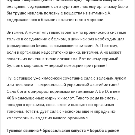
Без цинка, содержащегося в курятине, нашему организму было
бы трудно извлечь полезные вещества из витамина А,
содержащегося в больших количествах в моркови.
Витамин, А может «путешествовать» по кровеносной системе
только в соединении с белком, а цинк как раз необходим для
формирования белка, связывающего витамин А. Поэтому,
если в организме недостаточно цинка, витамин, А не может
попасть из печени в ткани организма. Вот почему куриный
бульон с морковью — первый помощник при гриппе!
Ну, а ставшее уже классикой сочетание сала с зеленым луком
или чесноком — национальный украинский «антибиотик»!
Сало богато жирорастворимыми витаминами A E и D, в нем
40% ненасыщенных жирных кислот. Такого рода кислоты,
попадая в организм, связывают и выводят из организма
токсины. Кстати, дуэт сала с чесноком еще и «вредный»
холестерин выводят из нашего организма.
Тушеная свинина + брюссельская капуста = борьба с раком