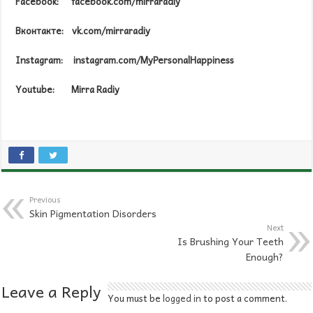
Facebook: facebook.com/mirraradiy
Вконтакте: vk.com/mirraradiy
Instagram: instagram.com/MyPersonalHappiness
Youtube: Mirra Radiy
Previous
Skin Pigmentation Disorders
Next
Is Brushing Your Teeth
Enough?
Leave a Reply
You must be
logged in
to post a comment.