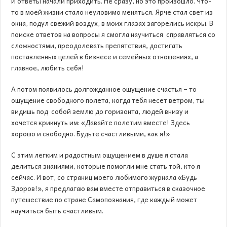
И ответы начали приходить. Не сразу, но это произошло. Что-
то в моей жизни стало неуловимо меняться. Ярче стал свет из
окна, подул свежий воздух, в моих глазах загорелись искры. В
поиске ответов на вопросы я смогла научиться справляться со
сложностями, преодолевать препятствия, достигать
поставленных целей в бизнесе и семейных отношениях, а
главное, любить себя!
А потом появилось долгожданное ощущение счастья – то
ощущение свободного полета, когда тебя несет ветром, ты
видишь под собой землю до горизонта, людей внизу и
хочется крикнуть им: «Давайте полетим вместе! Здесь
хорошо и свободно. Будьте счастливыми, как я!»
С этим легким и радостным ощущением в душе я стала
делиться знаниями, которые помогли мне стать той, кто я
сейчас. И вот, со страниц моего любимого журнала «Будь
Здоров!», я предлагаю вам вместе отправиться в сказочное
путешествие по стране Самопознания, где каждый может
научиться быть счастливым.