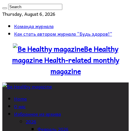
Thursday, August 6, 2026
Команда журнала
Как стать автором журнала “Будь здоров!”
Be Healthy
magazine Health-related monthly
magazine
Home
О нас
Избранное из архива
2026
Февраль 2026