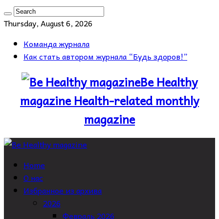
Thursday, August 6, 2026
Команда журнала
Как стать автором журнала “Будь здоров!”
Be Healthy
magazine Health-related monthly
magazine
Home
О нас
Избранное из архива
2026
Февраль 2026