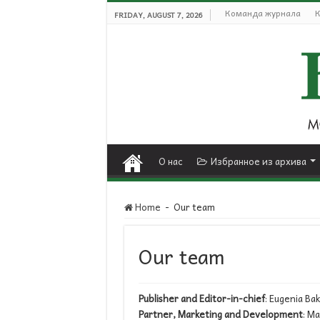
Команда журнала
К
FRIDAY, AUGUST 7, 2026
О нас
Избранное из архива
Home
-
Our team
Our team
Publisher and Editor-in-chief
: Eugenia Ba
Partner, Marketing and Development
: M