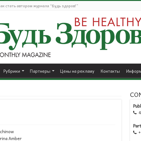
ак стать автором журнала “Будь здоров!”
Рубрики
Партнеры
Цены на рекламу
Контакты
Информ
CO
Publ
41

Par
kchinow
+1

arina Amber