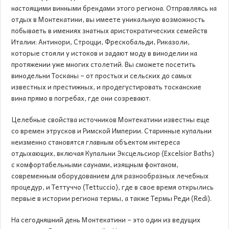
настоящими винными брендами этого региона. Отправляясь на
отдых в Монтекатини, вы имеете уникальную возможность
побываеть в имениях знатных аристократических семейств
Италии: Антинори, Строцци, Фрескобальди, Риказоли,
которые стояли у истоков и задают моду в виноделии на
протяжении уже многих столетий. Вы сможете посетить
винодельни Тосканы – от простых и сельских до самых
известных и престижных, и продегустировать тосканские
вина прямо в погребах, где они созревают.
Целебные свойства источников Монтекатини известны еще
со времен этрусков и Римской Империи. Старинные купальни
неизменно становятся главным объектом интереса
отдыхающих, включая Купальни Эксцельсиор (Excelsior Baths)
с комфортабельными саунами, изящным фонтаном,
современным оборудованием для разнообразных лечебных
процедур, и Теттуччо (Tettuccio), где в свое время открылись
первые в истории региона термы, а также Термы Реди (Redi).
На сегодняшний день Монтекатини – это один из ведущих