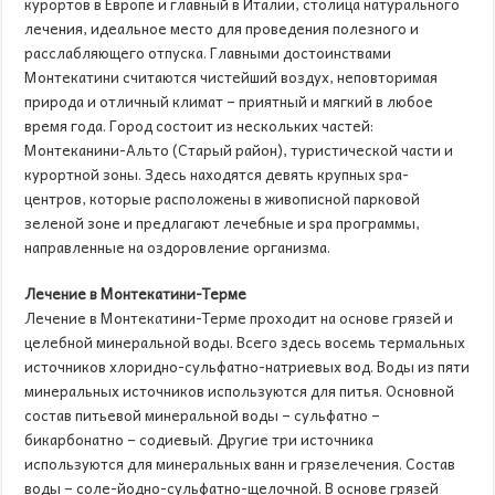
курортов в Европе и главный в Италии, столица натурального
лечения, идеальное место для проведения полезного и
расслабляющего отпуска. Главными достоинствами
Монтекатини считаются чистейший воздух, неповторимая
природа и отличный климат – приятный и мягкий в любое
время года. Город состоит из нескольких частей:
Монтеканини-Альто (Старый район), туристической части и
курортной зоны. Здесь находятся девять крупных spa-
центров, которые расположены в живописной парковой
зеленой зоне и предлагают лечебные и spa программы,
направленные на оздоровление организма.
Лечение в Монтекатини-Терме
Лечение в Монтекатини-Терме проходит на основе грязей и
целебной минеральной воды. Всего здесь восемь термальных
источников хлоридно-сульфатно-натриевых вод. Воды из пяти
минеральных источников используются для питья. Основной
состав питьевой минеральной воды – сульфатно –
бикарбонатно – содиевый. Другие три источника
используются для минеральных ванн и грязелечения. Состав
воды – соле-йодно-сульфатно-щелочной. В основе грязей