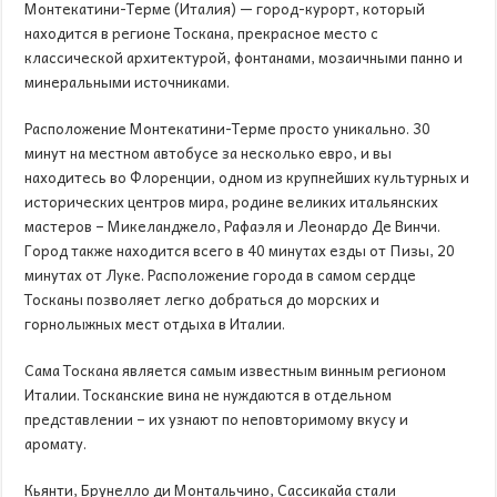
Монтекатини-Терме (Италия) — город-курорт, который
находится в регионе Тоскана, прекрасное место с
классической архитектурой, фонтанами, мозаичными панно и
минеральными источниками.
Расположение Монтекатини-Терме просто уникально. 30
минут на местном автобусе за несколько евро, и вы
находитесь во Флоренции, одном из крупнейших культурных и
исторических центров мира, родине великих итальянских
мастеров – Микеланджело, Рафаэля и Леонардо Де Винчи.
Город также находится всего в 40 минутах езды от Пизы, 20
минутах от Луке. Расположение города в самом сердце
Тосканы позволяет легко добраться до морских и
горнолыжных мест отдыха в Италии.
Сама Тоскана является самым известным винным регионом
Италии. Тосканские вина не нуждаются в отдельном
представлении – их узнают по неповторимому вкусу и
аромату.
Кьянти, Брунелло ди Монтальчино, Сассикайа стали