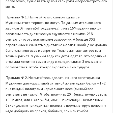
бесполезно, лучше взять дело в свои руки и пересмотреть его
меню.
Правило № 1. Не пугайте его словом «диета»
Мужчины этого терпеть не могут. По данным итальянского
журнала Dimagrire(«Похудение»), лишь 15% мужчин иногда
согласны есть диетическую еду вместе с женами. 25%
считают, что это все женские заморочки. А больше 30%
опрошенных и слышать о диетах не желают. Вообще не должно
быть ультиматумов и запретов. Только женская хитрость и
точный расчет. Мужчины ведь как дети: едят то, что подано на
стол или лежит на самом виду в холодильнике. Этим можно
пользоваться, чтобы контролировать меню супруга.
Правило № 2. Не пытайтесь сделать из него вегетарианца
Мужчинам для нормальной активной жизни нужен белок – 1–2
г на каждый килограмм нормального веса (лишний вес
учитывать не нужно). Чтобы получить 20 г белка, нужно съесть
100 г мяса, или 130 г рыбы, или 90 г чечевицы. На животный
белок должна приходиться половина нормы, вторую половину
надо добирать из орехов, бобовых, сои или грибов.