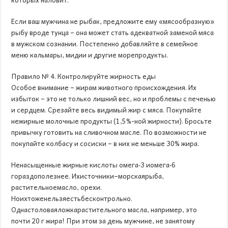
Если ваш мужчина не рыбак, предложите ему «мясообразную»
рыбу вроде тунца – она может стать адекватной заменой мяса
в мужском сознании. Постепенно добавляйте в семейное
меню кальмары, мидии и другие морепродукты.
Правило № 4. Контролируйте жирность еды
Особое внимание – жирам животного происхождения. Их
избыток – это не только лишний вес, но и проблемы с печенью
и сердцем. Срезайте весь видимый жир с мяса. Покупайте
нежирные молочные продукты (1,5%-ной жирности). Бросьте
привычку готовить на сливочном масле. По возможности не
покупайте колбасу и сосиски – в них не меньше 30% жира.
Ненасыщенные жирные кислоты омега‑3 иомега‑6
гораздополезнее. Ихисточники–морскаярыба,
растительноемасло, орехи.
Ноихтоженельзяестьбесконтрольно.
Однастоловаяложкарастительного масла, например, это
почти 20 г жира! При этом за день мужчине, не занятому