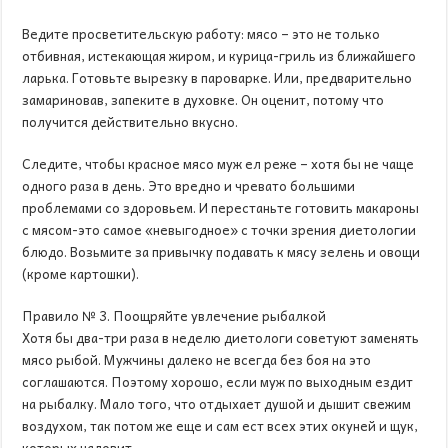
Ведите просветительскую работу: мясо – это не только
отбивная, истекающая жиром, и курица-гриль из ближайшего
ларька. Готовьте вырезку в пароварке. Или, предварительно
замариновав, запеките в духовке. Он оценит, потому что
получится действительно вкусно.
Следите, чтобы красное мясо муж ел реже – хотя бы не чаще
одного раза в день. Это вредно и чревато большими
проблемами со здоровьем. И перестаньте готовить макароны
с мясом-это самое «невыгодное» с точки зрения диетологии
блюдо. Возьмите за привычку подавать к мясу зелень и овощи
(кроме картошки).
Правило № 3. Поощряйте увлечение рыбалкой
Хотя бы два-три раза в неделю диетологи советуют заменять
мясо рыбой. Мужчины далеко не всегда без боя на это
соглашаются. Поэтому хорошо, если муж по выходным ездит
на рыбалку. Мало того, что отдыхает душой и дышит свежим
воздухом, так потом же еще и сам ест всех этих окуней и щук,
которых наловит.