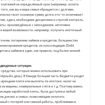
ку платежей на определённый срок (например, оплата
т того, как вы и ваша семья обращается с долгами,
ически гасит основную сумму долга; кто-то оплачивает
чае, здесь необходима дисциплина и строгий контроль,
аты, произведённые с запозданием, негативно
 и вашей возможности, например, получить ипотечный
точкам, погашению займов и кредитов, большинство
финансирования кредитов, их консолидацию (Debt
итов и займов в один, как правило, под более низкий
едвиденные ситуации.
о средства, которые можно использовать при
чёрный» день). В Канаде большая часть бюджета уходит
арендная плата или выплаты по ипотеке, налог на
а на машины, коммунальные счета и т.д. Поэтому важно,
месяцев заработной платы, была доступна в любой
м для вас и семьи, позволяющим оплатить
нный с потерей или сменой работы, проблемами в