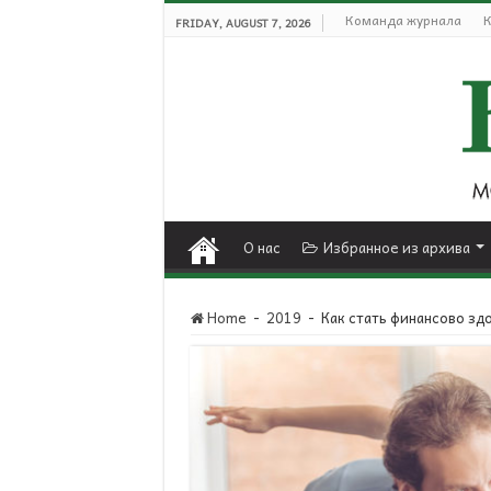
Команда журнала
К
FRIDAY, AUGUST 7, 2026
О нас
Избранное из архива
Home
-
2019
-
Как стать финансово з