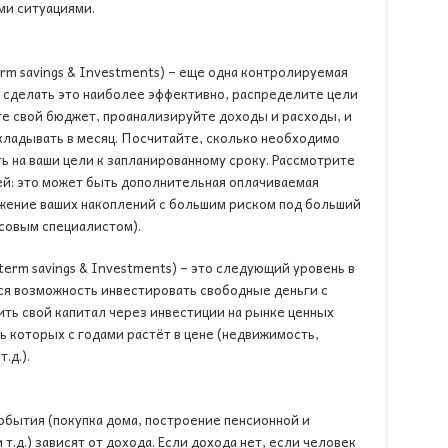
ми ситуациями.
rm savings & Investments) – еще одна контролируемая
ы сделать это наиболее эффективно, распределите цели
ите свой бюджет, проанализируйте доходы и расходы, и
кладывать в месяц. Посчитайте, сколько необходимо
ь на ваши цели к запланированному сроку. Рассмотрите
ей: это может быть дополнительная оплачиваемая
жение ваших накоплений с большим риском под больший
совым специалистом).
erm savings & Investments) – это следующий уровень в
ся возможность инвестировать свободные деньги с
ть свой капитал через инвестиции на рынке ценных
ь которых с годами растёт в цене (недвижимость,
.д.).
бытия (покупка дома, построение пенсионной и
т.д.) зависят от дохода. Если дохода нет, если человек