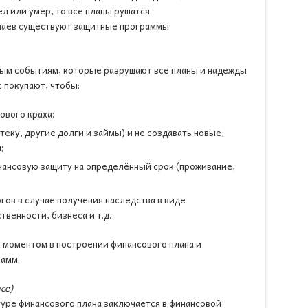
л или умер, то все планы рушатся.
чаев существуют защитные программы:
ым событиям, которые разрушают все планы и надежды
 покупают, чтобы:
ового краха;
еку, другие долги и займы) и не создавать новые,
;
нансовую защиту на определённый срок (проживание,
гов в случае получения наследства в виде
венности, бизнеса и т.д.
 моментом в построении финансового плана и
рамм.
ce)
туре финансового плана заключается в финансовой