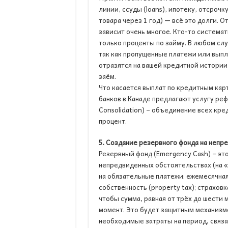
линии, ссуды (loans), ипотеку, отсроч
товара через 1 год) — всё это долги. О
зависит очень многое. Кто-то системат
только проценты по займу. В любом слу
так как пропущенные платежи или выпл
отразятся на вашей кредитной истории
заём.
Что касается выплат по кредитным кар
банков в Канаде предлагают услугу ре
Consolidation) – объединение всех кред
процент.
5. Создание резервного фонда на непр
Резервный фонд (Emergency Cash) – эт
непредвиденных обстоятельствах (на «
на обязательные платежи: ежемесячная 
собственность (property tax); страховк
чтобы сумма, равная от трёх до шести 
момент. Это будет защитным механизмо
необходимые затраты на период, связа