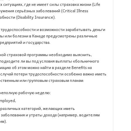
х ситуациях, где не имеет силы страховка жизни (Life
ужения серьёзных заболеваний (Critical Illness
бности (Disability Insurance).
 трудоспособности и возможности зарабатывать деньги
вмы или болезни в Канаде предусмотрены различные
редприятий и государства.
ной страховой программы необходимо выяснить,
и подходите ли вы под условия выплаты «больничного
ацию об этом можно найти в разделе Benefits на
 случай потери трудоспособности особенно важно иметь
арственным или групповым страховым планам:
 неполную рабочую неделю;
employed,
 различных категорий, желающих иметь
 заболевания и утраты дохода (например, водителям
им).