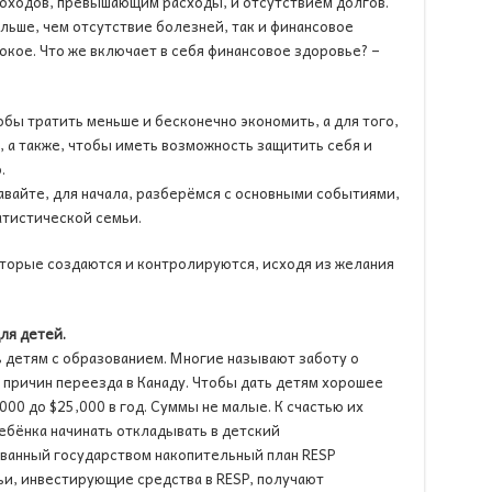
доходов, превышающим расходы, и отсутствием долгов.
больше, чем отсутствие болезней, так и финансовое
окое. Что же включает в себя финансовое здоровье? –
обы тратить меньше и бесконечно экономить, а для того,
, а также, чтобы иметь возможность защитить себя и
.
давайте, для начала, разберёмся с основными событиями,
атистической семьи.
оторые создаются и контролируются, исходя из желания
ля детей.
 детям с образованием. Многие называют заботу о
 причин переезда в Канаду. Чтобы дать детям хорошее
00 до $25,000 в год. Суммы не малые. К счастью их
ебёнка начинать откладывать в детский
ванный государством накопительный план RESP
емьи, инвестирующие средства в RESP, получают