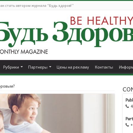
ак стать автором журнала “Будь здоров!”
Рубрики
Партнеры
Цены на рекламу
Контакты
Информ
доровым?
CO
Publ
41

Par
+1
