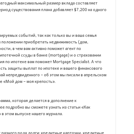
Ежегодный максимальный размер вклада составляет
период существования плана добавляет $7,200 на одного
ируемых событий, так как только вы и ваша семья
м положении приобретать недвижимость (дом,
ости, в чем вам активно поможет агент по
ипотечной ссуды в банке (mortgage) и о страховании
я по ипотеке вам поможет Mortgage Specialist. А что
есть защиты выплат по ипотеке и вашего финансового
чай непредвиденного – об этом мы писали в апрельском
ье «Мой дом – моя крепость».
рамма, которая делается в дополнение к
ее подробно вы сможете узнать из статьи «Как
 в этом выпуске нашего журнала.
 разного рода долги: кредитные карточки, кредитные