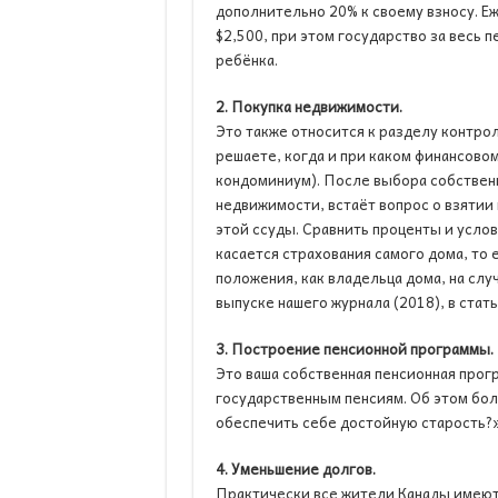
дополнительно 20% к своему взносу. 
$2,500, при этом государство за весь 
ребёнка.
2. Покупка недвижимости.
Это также относится к разделу контрол
решаете, когда и при каком финансово
кондоминиум). После выбора собственн
недвижимости, встаёт вопрос о взятии 
этой ссуды. Сравнить проценты и услови
касается страхования самого дома, то 
положения, как владельца дома, на слу
выпуске нашего журнала (2018), в стат
3. Построение пенсионной программы.
Это ваша собственная пенсионная прог
государственным пенсиям. Об этом бол
обеспечить себе достойную старость?»
4. Уменьшение долгов.
Практически все жители Канады имеют