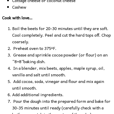
Cottage cheese or coconut cheese
Cashew
Cook with love…
Boil the beets for 20-30 minutes until they are soft.
Cool completely. Peel and cut the hard tops off. Chop
coarsely.
Preheat oven to 375ºF.
Grease and sprinkle cocoa powder (or flour) on an
“8×8”baking dish.
In a blender, mix beets, apples, maple syrup, oil,
vanilla and salt until smooth.
Add cocoa, soda, vinegar and flour and mix again
until smooth.
Add additional ingredients.
Pour the dough into the prepared form and bake for
30-35 minutes until ready (carefully check with a