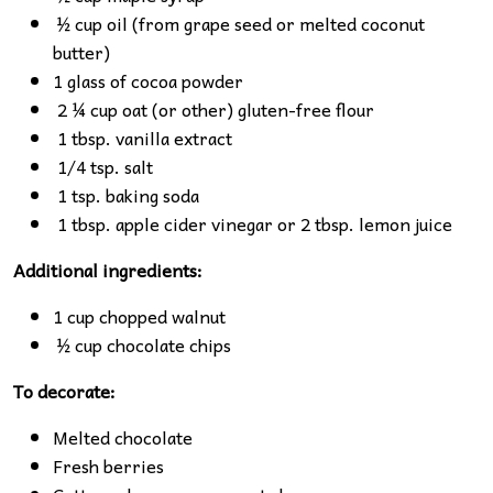
½ cup oil (from grape seed or melted coconut
butter)
1 glass of cocoa powder
2 ¼ cup oat (or other) gluten-free flour
1 tbsp. vanilla extract
1/4 tsp. salt
1 tsp. baking soda
1 tbsp. apple cider vinegar or 2 tbsp. lemon juice
Additional ingredients:
1 cup chopped walnut
½ cup chocolate chips
To decorate:
Melted chocolate
Fresh berries