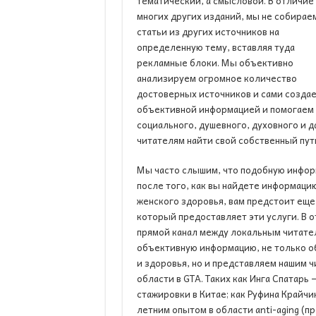
тематический, а смысловой. В отличие
многих других изданий, мы не собирае
статьи из других источников на
определенную тему, вставляя туда
рекламные блоки. Мы объективно
анализируем огромное количество
достоверных источников и сами созда
объективной информацией и помогаем и
социального, душевного, духовного и 
читателям найти свой собственный пут
Мы часто слышим, что подобную информ
после того, как вы найдете информаци
женского здоровья, вам предстоит еще 
который предоставляет эти услуги. В о
прямой канал между локальным читате
объективную информацию, не только об
и здоровья, но и представляем нашим 
области в GTA. Таких как Инга Спатарь
стажировки в Китае; как Руфина Крайчик
летним опытом в области anti-aging (