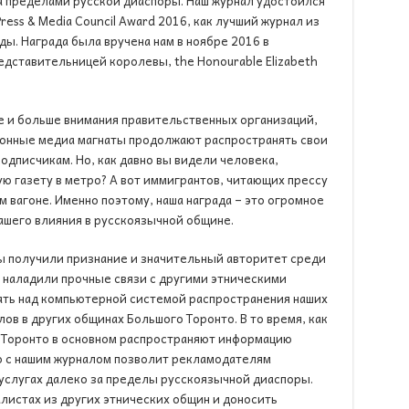
а пределами русской диаспоры. Наш журнал удостоился
Press & Media Council Award 2016, как лучший журнал из
ы. Награда была вручена нам в ноябре 2016 в
дставительницей королевы, the Honourable Elizabeth
е и больше внимания правительственных организаций,
ионные медиа магнаты продолжают распространять свои
одписчикам. Но, как давно вы видели человека,
ую газету в метро? А вот иммигрантов, читающих прессу
м вагоне. Именно поэтому, наша награда – это огромное
ашего влияния в русскоязычной общине.
мы получили признание и значительный авторитет среди
 наладили прочные связи с другими этническими
ать над компьютерной системой распространения наших
в в других общинах Большого Торонто. В то время, как
 Торонто в основном распространяют информацию
о с нашим журналом позволит рекламодателям
услугах далеко за пределы русскоязычной диаспоры.
листах из других этнических общин и доносить