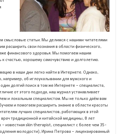
 от
м
ем смысловые статьи. Мы делимся с нашими читателями
м расширить свои познания в области физического,
даже финансового здоровья. Мы помогаем нашим
ь к счастью, хорошему самочувствию и долголетию.
ацию в наши дни легко найти в Интернете. Однако,
ю, например, об иглоукалывании для мужского и
один долгий поиск в том же Интернете – специалиста,
тличие от этого подхода, наш журнал устанавливает
лем и локальным специалистом. Мы не только даём вам
учаем и помогаем расширить знание в области красоты
читателям лучших специалистов, работающих в этой
 – врач традиционной и китайской медицины, 8 лет
 – известная skin therapist, специалист с более чем 35-
продления молодости), Ирина Петрова – лицензированный