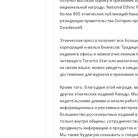
получил высокую оценку и признание з
национальной награды, National Ethnic 
более 800 этнических публикаций Канад
резиденции правительства Онтарио пре
Dowdeswell.
Этническая пресса получает все больш
корпораций и малых бизнесов. Традиц
издания в офисы и немногочисленным п
читающего Toronto Star или аналогичн
на своем языке, можно увидеть в каждо
достижение для журнала и признание н
Кроме того, благодаря этой награде, 
других этнических изданий Канады. Мы
издательскими домами и начали работ
информационных и рекламных материало
большинство русскоязычных изданий в
только внутри общины, сотрудничеств
продвинуть информацию о продуктах и 
Мы также будем рассказывать о специа