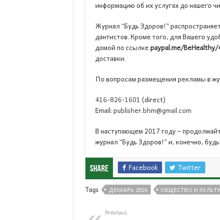
информацию об их услугах до нашего чи
Журнал “Будь Здоров!” распространяет
дантистов. Кроме того, для Вашего удо
домой по ссылке
paypal
.
me
/
BeHealthy
/
доставки.
По вопросам размещения рекламы в жу
416-826-1601
(direct)
Email:
publisher.bhm@gmail.com
В наступающем 2017 году – продолжайт
журнал “Будь Здоров!” и, конечно, буд
Facebook
Twitter
Share
Tags
ДЕКАБРЬ 2016
ОБЩЕСТВО И КУЛЬТ
Previous