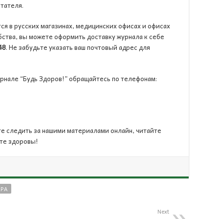
тателя.
ся в русских магазинах, медицинских офисах и офисах
бства, вы можете оформить доставку журнала к себе
48
. Не забудьте указать ваш почтовый адрес для
рнале “Будь Здоров!” обращайтесь по телефонам:
е следить за нашими материалами онлайн, читайте
ьте здоровы!
УРА
Next