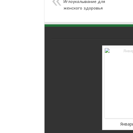
Иглоукалывание для
женского здоровья
WordPress Carousel Free
Version
 2019
Февраль 2019
Январ