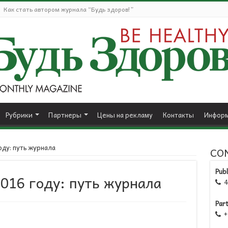
Как стать автором журнала “Будь здоров!”
Рубрики
Партнеры
Цены на рекламу
Контакты
Информ
оду: путь журнала
CO
Publ
2016 году: путь журнала
41

Par
+1
