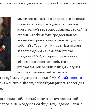
в области прикладной психологии и life coach, и многие
Мы пишем не только о здоровье. В то время,
как печатная версия журнала посвящена
многогранной теме здоровья, наш веб сайт и
страничка в Фейсбуке предоставляют
актуальные репортажи и анонсы будущих
событий в Торонто и Канаде. Наш журнал
является одним из немногих русско-
канадских СМИ, которое оперативно и
объективно освещает события в
русскоязычной общине Канады и служат
источником новостей для наших
и за рубежом, и для российских СМИ.
Онлайн версию
у на Фейсбуке:
fb
.
com
/
BeHealthyMagazineCa
посещают
ев.
огочисленной, крепкой и дружной русскоязычной
того, в 2016 году Be Healthy / “Будь Здоров!” также