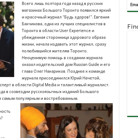
Всего лишь полтора года назад в русских
Emai
магазинах Большого Торонто появился яркий
и красочный журнал “Будь здоров!”. Евгения
Бакчинова, одна из лучших специалистов в
Fin
Торонто в области User Experience и
убежденная сторонница здорового образа
жизни, начала издавать этот журнал, сразу
полюбившийся жителям Торонто.
Неоценимую помощь в создании журнала
оказал издательский дом Russian Guide и его
глава Олег Накариков. Позднее к команде
журнала присоединился Юрий Начетой,
ерт в области Digital Media и талантливый журналист.
езда в созвездии русскоязычных изданий Большого
ся самым популярным и востребованным.
ность
о?