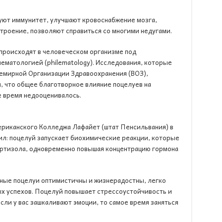
уют иммунитет, улучшают кровоснабжение мозга,
троение, позволяют справиться со многими недугами.
происходят в человеческом организме под
ематологией (philematology). Исследования, которые
семирной Организации Здравоохранения (ВОЗ),
, что общее благотворное влияние поцелуев на
е время недооценивалось.
ериканского Колледжа Лафайет (штат Пенсильвания) в
ил: поцелуй запускает биохимические реакции, которые
ортизола, одновременно повышая концентрацию гормона
ные поцелуи оптимистичны и жизнерадостны, легко
х успехов. Поцелуй повышает стрессоустойчивость и
если у вас зашкаливают эмоции, то самое время заняться