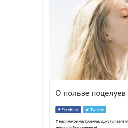
О пользе поцелуев
Facebook
Twitter
У вас плохое настроение, приступ веге
поправляйте здоровье!