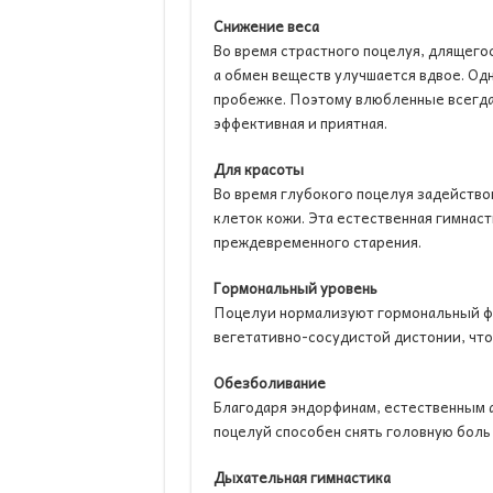
Снижение веса
Во время страстного поцелуя, длящего
а обмен веществ улучшается вдвое. Од
пробежке. Поэтому влюбленные всегда 
эффективная и приятная.
Для красоты
Во время глубокого поцелуя задейство
клеток кожи. Эта естественная гимнас
преждевременного старения.
Гормональный уровень
Поцелуи нормализуют гормональный фо
вегетативно-сосудистой дистонии, что
Обезболивание
Благодаря эндорфинам, естественным а
поцелуй способен снять головную боль 
Дыхательная гимнастика