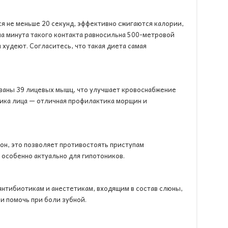
ся не меньше 20 секунд, эффективно сжигаются калории,
на минута такого контакта равносильна 500-метровой
худеют. Согласитесь, что такая диета самая
ваны 39 лицевых мышц, что улучшает кровоснабжение
тика лица — отличная профилактика морщин и
н, это позволяет противостоять приступам
 особенно актуально для гипотоников.
нтибиотикам и анестетикам, входящим в состав слюны,
и помочь при боли зубной.