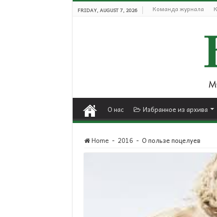
Команда журнала
К
FRIDAY, AUGUST 7, 2026
О нас
Избранное из архива
Home
-
2016
-
О пользе поцелуев