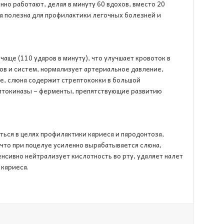
нно работают, делая в минуту 60 вдохов, вместо 20
а полезна для профилактики легочных болезней и
чаще (110 ударов в минуту), что улучшает кровоток в
ов и систем, нормализует артериальное давление,
же, слюна содержит стрептококки в большой
птокиназы – ферменты, препятствующие развитию
ься в целях профилактики кариеса и пародонтоза,
 что при поцелуе усиленно вырабатывается слюна,
енсивно нейтрализует кислотность во рту, удаляет налет
 кариеса.