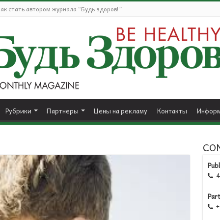
ак стать автором журнала “Будь здоров!”
Рубрики
Партнеры
Цены на рекламу
Контакты
Информ
CO
Publ
41

Par
+1
